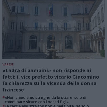
VARESE
«Ladra di bambini» non risponde ai
fatti: il vice prefetto vicario Giacomino
fa chiarezza sulla vicenda della donna
francese
■
«Non chiediamo streghe da bruciare, solo di
camminare sicure con i nostri figli»
■
La caccia alle streghe non è mai finita, ha solo