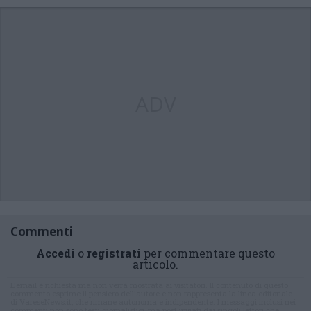
ADV
Commenti
Accedi
o
registrati
per commentare questo
articolo.
L'email è richiesta ma non verrà mostrata ai visitatori. Il contenuto di questo
commento esprime il pensiero dell'autore e non rappresenta la linea editoriale
di VareseNews.it, che rimane autonoma e indipendente. I messaggi inclusi nei
commenti non sono testi giornalistici, ma post inviati dai singoli lettori che