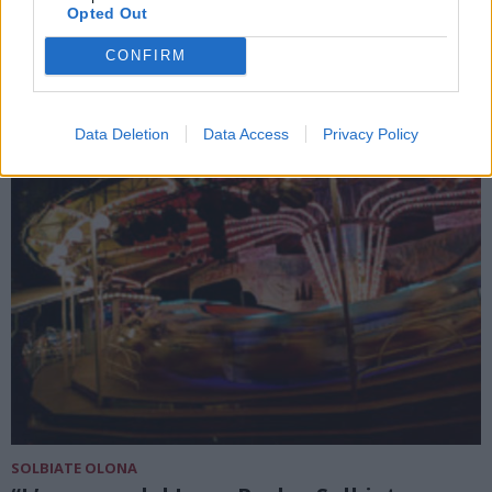
supemercato di Solbiate Olona
Opted Out
CONFIRM
Data Deletion
Data Access
Privacy Policy
SOLBIATE OLONA