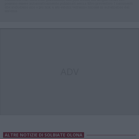
possono essere automaticamente pubblicati senza filtro preventivo. I commenti
che includano uno o più link a siti esterni verranno rimossi in automatico dal
sistema.
ADV
ALTRE NOTIZIE DI SOLBIATE OLONA