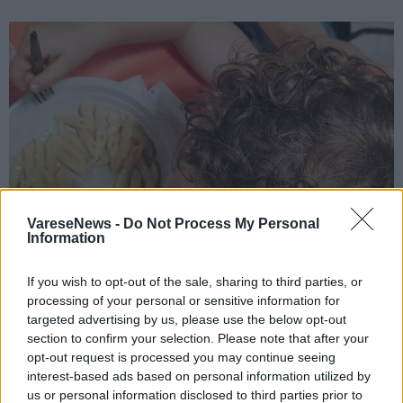
VareseNews -
Do Not Process My Personal
Information
If you wish to opt-out of the sale, sharing to third parties, or
processing of your personal or sensitive information for
SOLBIATE OLONA
targeted advertising by us, please use the below opt-out
Pace, libertà e democrazia: le parole
section to confirm your selection. Please note that after your
della Pastasciutta antifascista in Valle
opt-out request is processed you may continue seeing
interest-based ads based on personal information utilized by
Olona
us or personal information disclosed to third parties prior to