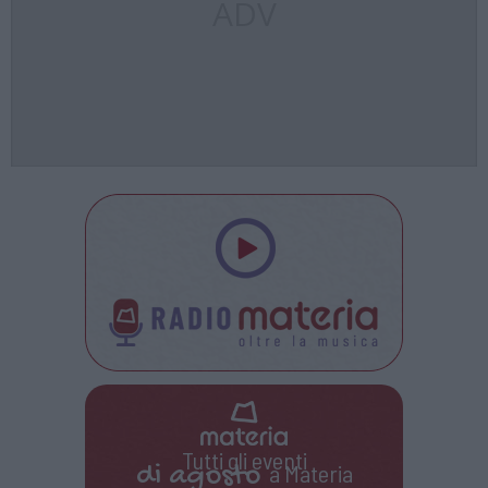
ADV
Tutti gli eventi
di
agosto
a Materia