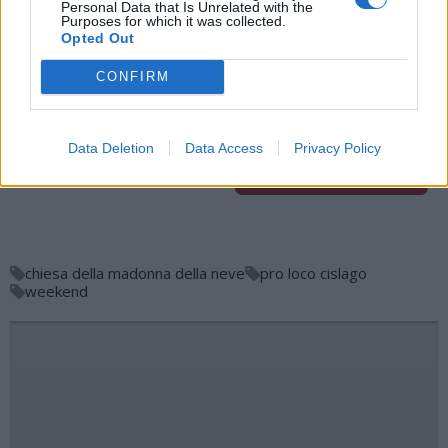
Personal Data that Is Unrelated with the
Purposes for which it was collected.
Redazione VareseNews
Opted Out
redazione@varesenews.it
CONFIRM
Noi della redazione di VareseNews crediamo che
una buona informazione contribuisca a migliorare
la vita di tutti. Ogni giorno lavoriamo cercando di
Data Deletion
Data Access
Privacy Policy
stimolare curiosità e spirito critico.
Abbonati a VareseNews
chiesa della madonna della neve
pro loco cislago
weekend