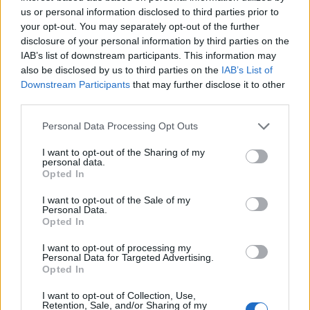
us or personal information disclosed to third parties prior to
Particolarmente ricca è l’iconografia mariana, con ben 33
your opt-out. You may separately opt-out of the further
raffigurazioni della Vergine Maria come protettrice della
disclosure of your personal information by third parties on the
maternità. Il pubblico potrà osservare quattro diverse
IAB’s list of downstream participants. This information may
“Madonne del Latte”, la Madonna della Misericordia e
also be disclosed by us to third parties on the
IAB’s List of
quella della Tenerezza. Il pezzo forte è però l’altare
Downstream Participants
that may further disclose it to other
barocco del 1731, che custodisce la rarissima immagine
third parties.
miracolosa della Madonna incinta, o Madonna del Parto,
Personal Data Processing Opt Outs
incorniciata da un altare ligneo intagliato e da una
predella dorata donata dalla famiglia Borromeo.
I want to opt-out of the Sharing of my
personal data.
Opted In
Informazioni pratiche per la visita
I want to opt-out of the Sale of my
Per partecipare all’iniziativa, che avrà una durata di circa
Personal Data.
un’ora e mezza, non è necessaria la prenotazione.
Opted In
L’ingresso è a offerta libera e il ricavato sarà destinato a
I want to opt-out of processing my
sostenere le attività culturali e sociali portate avanti dalla
Personal Data for Targeted Advertising.
Opted In
Pro Loco di Cislago sul territorio comunale.
I want to opt-out of Collection, Use,
Retention, Sale, and/or Sharing of my
27 Aprile 2026