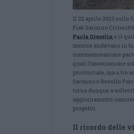
Il 22 aprile 2023 sulla S
Fiab Saronno Ciclocitt
Paola Greselin
e il qu
mentre andavano in bic
commemorazione partec
quali l’associazione so
provinciale, ma a tre a
Saronno e Rovello Porr
torna dunque a solleci
aggiornamenti concreti
progetto.
Il ricordo delle v