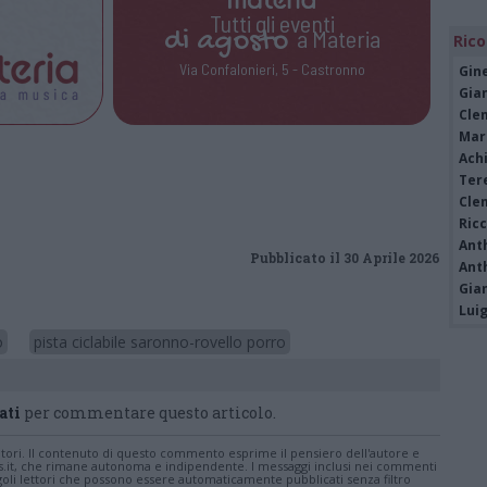
Tutti gli eventi
di
agosto
a Materia
Rico
Via Confalonieri, 5 - Castronno
Gine
Gia
Cle
Mar
Achi
Tere
Cle
Ric
Ant
Pubblicato il 30 Aprile 2026
Ant
Gia
Luig
o
pista ciclabile saronno-rovello porro
ati
per commentare questo articolo.
tatori. Il contenuto di questo commento esprime il pensiero dell'autore e
s.it, che rimane autonoma e indipendente. I messaggi inclusi nei commenti
ingoli lettori che possono essere automaticamente pubblicati senza filtro