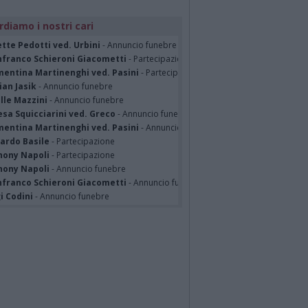
rdiamo i nostri cari
tte Pedotti ved. Urbini
- Annuncio funebre
nfranco Schieroni Giacometti
- Partecipazione
mentina Martinenghi ved. Pasini
- Partecipazione
ian Jasik
- Annuncio funebre
lle Mazzini
- Annuncio funebre
sa Squicciarini ved. Greco
- Annuncio funebre
mentina Martinenghi ved. Pasini
- Annuncio funebre
cardo Basile
- Partecipazione
hony Napoli
- Partecipazione
hony Napoli
- Annuncio funebre
nfranco Schieroni Giacometti
- Annuncio funebre
i Codini
- Annuncio funebre