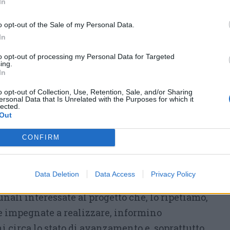
In
Una questione di
o opt-out of the Sale of my Personal Data.
sicurezza
In
Il tema non riguarda solo la
to opt-out of processing my Personal Data for Targeted
ing.
mobilità sostenibile, ma anche
In
la sicurezza stradale
. La
o opt-out of Collection, Use, Retention, Sale, and/or Sharing
realizzazione di una ciclabile
ersonal Data that Is Unrelated with the Purposes for which it
lected.
protetta lungo la SP31 viene
Out
indicata come intervento
CONFIRM
l ripetersi di tragedie simili.
 istituzioni alle responsabilità assunte
Data Deletion
Data Access
Privacy Policy
mo sia arrivato il momento che le due
li interessate al progetto che, lo ripetiamo,
 impegnate a realizzare, informino
ni circa lo stato di avanzamento e, soprattutto,