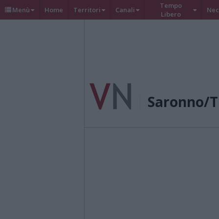
Tempo
Menù
Home
Territori
Canali
Nec
Libero
Saronno/T