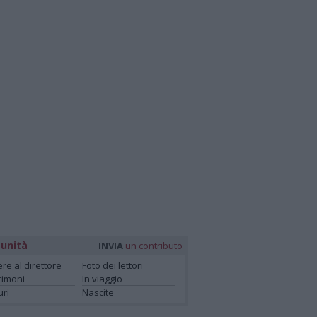
unità
INVIA
un contributo
ere al direttore
Foto dei lettori
rimoni
In viaggio
ri
Nascite