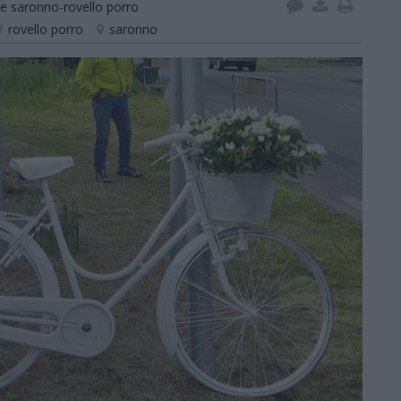
ile saronno-rovello porro
rovello porro
saronno