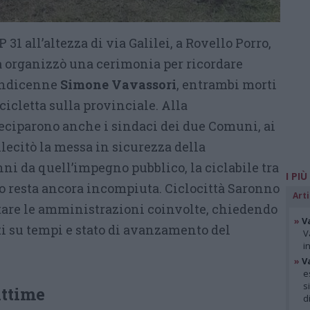
P 31 all’altezza di via Galilei, a Rovello Porro,
à organizzò una cerimonia per ricordare
indicenne
Simone Vavassori
, entrambi morti
icletta sulla provinciale. Alla
iparono anche i sindaci dei due Comuni, ai
llecitò la messa in sicurezza della
nni da quell’impegno pubblico, la ciclabile tra
I PIÙ
o resta ancora incompiuta. Ciclocittà Saronno
Arti
tare le amministrazioni coinvolte, chiedendo
»
V
 su tempi e stato di avanzamento del
V
i
»
V
e
s
ittime
d