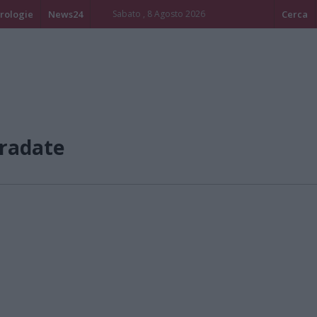
rologie
News24
Sabato , 8 Agosto 2026
Cerca
radate