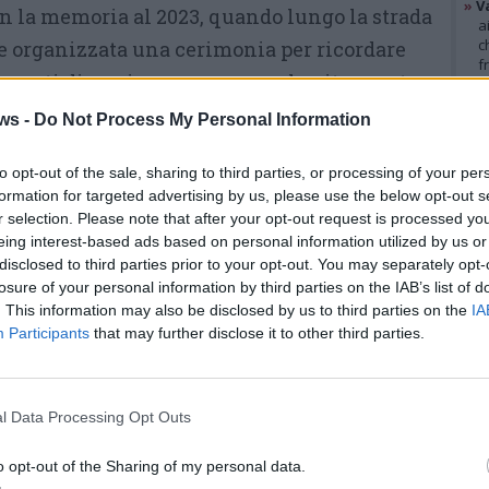
»
V
on la memoria al 2023, quando lungo la strada
a
c
 organizzata una cerimonia per ricordare
f
menti diversi, avevano perso la vita mentre
»
T
d
o in bicicletta, travolte da automobilisti.
ws -
Do Not Process My Personal Information
s
»
Ed
 stata posizionata una
“ghost bike” bianca,
m
to opt-out of the sale, sharing to third parties, or processing of your per
bordo strada,
come segno di memoria e
formation for targeted advertising by us, please use the below opt-out s
r selection. Please note that after your opt-out request is processed y
GAL
a. «Alla cerimonia avevano partecipato anche
eing interest-based ads based on personal information utilized by us or
Rovello Porro, che si erano impegnati
disclosed to third parties prior to your opt-out. You may separately opt-
losure of your personal information by third parties on the IAB’s list of
are un percorso ciclabile protetto. Da allora
. This information may also be disclosed by us to third parties on the
IA
enza comunicazioni ufficiali. Solo alcune
Participants
that may further disclose it to other third parties.
, ritenute però insufficienti. Pensiamo sia
he le due amministrazioni informino
l Data Processing Opt Outs
ni circa lo stato di avanzamento e, soprattutto,
 dell’opera».
o opt-out of the Sharing of my personal data.