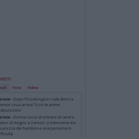
 VISTI
coli
Foto
Video
arese
- Dopo l’Esselunga in viale Borri a
arese cosa arriva? Ecco le prime
ndiscrezioni
arese
- Donna cerca di entrare al centro
stivo di Avigno a Varese: si interviene tra
icurezza dei bambini e una persona in
ifficoltà