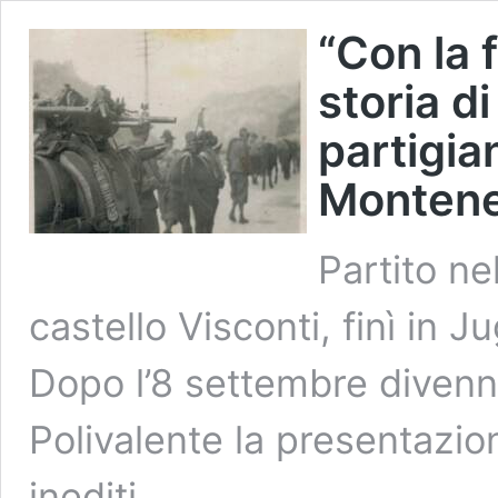
“Con la 
storia di
partigia
Monten
Partito ne
castello Visconti, finì in 
Dopo l’8 settembre divenne
Polivalente la presentazion
inediti