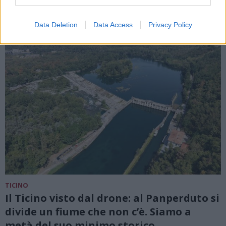
Data Deletion
Data Access
Privacy Policy
TICINO
Il Ticino visto dal drone: al Panperduto si
divide un fiume che non c’è. Siamo a
metà del suo minimo storico