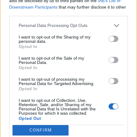
also be disclosed by us to third parties on the
IAB’s List of
Downstream Participants
that may further disclose it to other
third parties.
Personal Data Processing Opt Outs
I want to opt-out of the Sharing of my
personal data.
Opted In
I want to opt-out of the Sale of my
Personal Data.
Opted In
I want to opt-out of processing my
Personal Data for Targeted Advertising.
Opted In
SOMMA LOMBARDO - MALPENSA
I want to opt-out of Collection, Use,
Retention, Sale, and/or Sharing of my
Incidente sulla strada tra Somma e
Personal Data that Is Unrelated with the
Purposes for which it was collected.
Malpensa, due donne ferite in modo
Opted Out
lieve e lunghe code
CONFIRM