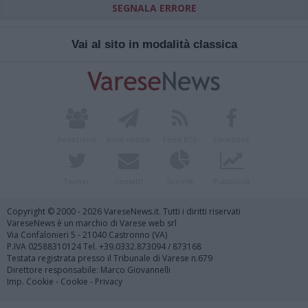
SEGNALA ERRORE
Vai al sito in modalità classica
Redazione
Invia notizia
Feed RSS
Facebook
Twitter
Contatti
Società
Pubblicità
Copyright © 2000 - 2026 VareseNews.it. Tutti i diritti riservati
VareseNews è un marchio di Varese web srl
Via Confalonieri 5 - 21040 Castronno (VA)
P.IVA 02588310124 Tel. +39.0332.873094 / 873168
Testata registrata presso il Tribunale di Varese n.679
Direttore responsabile: Marco Giovannelli
Imp. Cookie
-
Cookie
-
Privacy