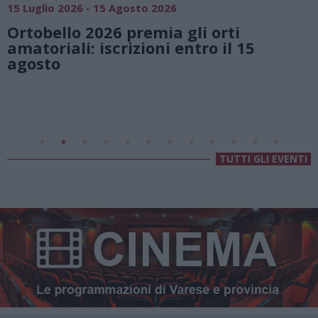
Vivi l’estate a Villa Fogazzaro Roi. Tra
natura e atmosfere senza tempo sul
Lago di Lugano
Valsolda
Villa Fogazzaro Roi
TUTTI GLI EVENTI