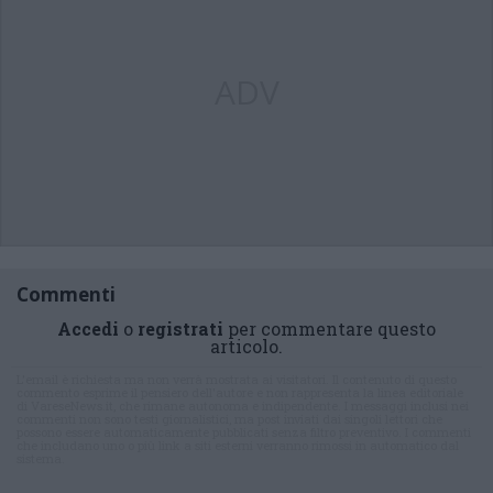
ADV
Commenti
Accedi
o
registrati
per commentare questo
articolo.
L'email è richiesta ma non verrà mostrata ai visitatori. Il contenuto di questo
commento esprime il pensiero dell'autore e non rappresenta la linea editoriale
di VareseNews.it, che rimane autonoma e indipendente. I messaggi inclusi nei
commenti non sono testi giornalistici, ma post inviati dai singoli lettori che
possono essere automaticamente pubblicati senza filtro preventivo. I commenti
che includano uno o più link a siti esterni verranno rimossi in automatico dal
sistema.