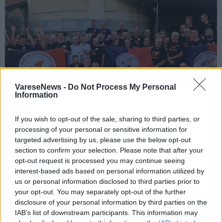
VareseNews -
Do Not Process My Personal
Information
If you wish to opt-out of the sale, sharing to third parties, or
processing of your personal or sensitive information for
SOMMA LOMBARDO
targeted advertising by us, please use the below opt-out
OSS Week Mezzana in Festa: programma,
section to confirm your selection. Please note that after your
opt-out request is processed you may continue seeing
date e appuntamenti dal 10 al 13
interest-based ads based on personal information utilized by
settembre
us or personal information disclosed to third parties prior to
your opt-out. You may separately opt-out of the further
disclosure of your personal information by third parties on the
IAB’s list of downstream participants. This information may