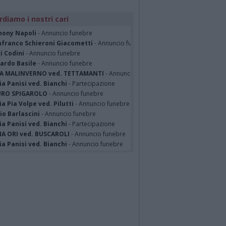
rdiamo i nostri cari
hony Napoli
- Annuncio funebre
nfranco Schieroni Giacometti
- Annuncio funebre
i Codini
- Annuncio funebre
cardo Basile
- Annuncio funebre
A MALINVERNO ved. TETTAMANTI
- Annuncio funebre
a Panisi ved. Bianchi
- Partecipazione
RO SPIGAROLO
- Annuncio funebre
a Pia Volpe ved. Pilutti
- Annuncio funebre
io Barlascini
- Annuncio funebre
a Panisi ved. Bianchi
- Partecipazione
A ORI ved. BUSCAROLI
- Annuncio funebre
a Panisi ved. Bianchi
- Annuncio funebre