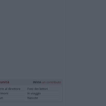
unità
INVIA
un contributo
ere al direttore
Foto dei lettori
rimoni
In viaggio
ri
Nascite