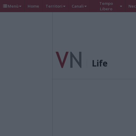
Tempo
Menù
Home
Territori
Canali
Nec
Libero
Life