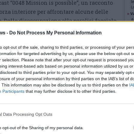
l
ast “0048 Mission is possible”, un racconto
L
forza interiore per affrontare alcune delle
»
V
a
a. Dalla disoccupazione alla paralisi facciale,
B
umore al seno arrivata dopo uno screening di
»
V
ws -
Do Not Process My Personal Information
p
diventa un invito concreto a non rimandare e a
p
ione.
e
to opt-out of the sale, sharing to third parties, or processing of your per
formation for targeted advertising by us, please use the below opt-out s
r selection. Please note that after your opt-out request is processed y
ttia e il valore della prevenzione
GAL
eing interest-based ads based on personal information utilized by us or
disclosed to third parties prior to your opt-out. You may separately opt-
modo inatteso, durante un controllo
losure of your personal information by third parties on the IAB’s list of
gio che Lucie sottolinea con forza: la
. This information may also be disclosed by us to third parties on the
IA
Participants
that may further disclose it to other third parties.
 differenza. «Se non avessi fatto quello
acconterei un’altra storia – Lucie. Da qui
ro rivolto a tutte le donne: non trascurare i
l Data Processing Opt Outs
 proprio corpo.
o opt-out of the Sharing of my personal data.
Una vita cambiata: “non