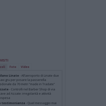
 VISTI
coli
Foto
Video
lano Linate
- All’aeroporto di Linate due
axi gru per posare la passerella
edonale da 70 metri “made in Tradate”
zzate
- Controlli nel Barber Shop di via
iave ad Azzate: irregolarità e attività
ospesa
a testimonianza
- Quel messaggio mai