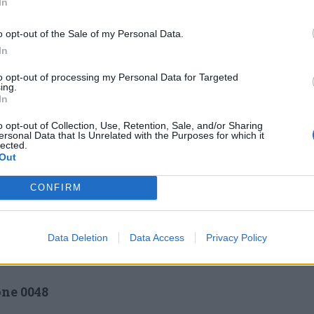
In
rimando più nulla”
o opt-out of the Sale of my Personal Data.
Prima della malattia, Lucie
In
descriveva la sua quotidianità
to opt-out of processing my Personal Data for Targeted
ing.
come «tranquilla e normale».
In
Oggi il suo approccio è
o opt-out of Collection, Use, Retention, Sale, and/or Sharing
completamente diverso: più
ersonal Data that Is Unrelated with the Purposes for which it
lected.
dinamico, più consapevole. La
Out
malattia ha modificato le priorità,
CONFIRM
n una risorsa da vivere senza rinvii. «La vita
piamo quanto dura» – racconta Lucie. Da qui
 il “carpe diem”, senza più lasciare spazio ai
Data Deletion
Data Access
Privacy Policy
one 0048