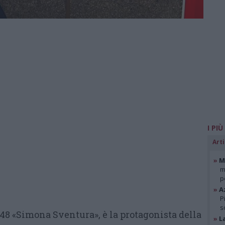
I PIÙ
Arti
»
Mi
m
p
»
A
P
s
48 «Simona Sventura», è la protagonista della
»
L