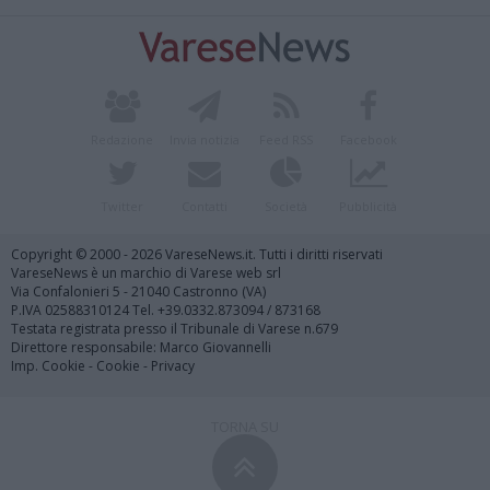
Redazione
Invia notizia
Feed RSS
Facebook
Twitter
Contatti
Società
Pubblicità
Copyright © 2000 - 2026 VareseNews.it. Tutti i diritti riservati
VareseNews è un marchio di Varese web srl
Via Confalonieri 5 - 21040 Castronno (VA)
P.IVA 02588310124 Tel. +39.0332.873094 / 873168
Testata registrata presso il Tribunale di Varese n.679
Direttore responsabile: Marco Giovannelli
Imp. Cookie
-
Cookie
-
Privacy
TORNA SU