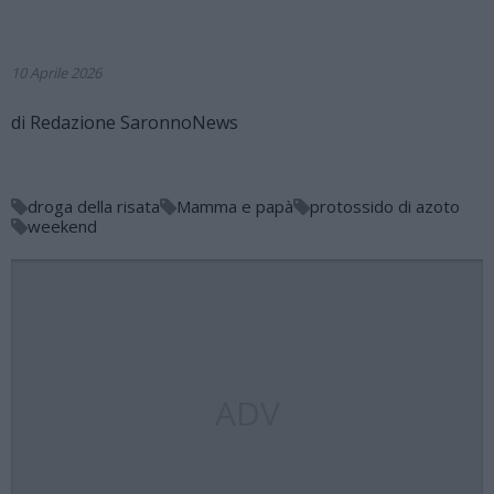
10 Aprile 2026
di
Redazione SaronnoNews
droga della risata
Mamma e papà
protossido di azoto
weekend
ADV