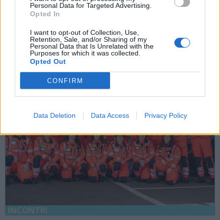
urbani: a Varese cresce Insight Foto
Personal Data for Targeted Advertising.
Opted In
Festival
I want to opt-out of Collection, Use,
Varese
Retention, Sale, and/or Sharing of my
Personal Data that Is Unrelated with the
Purposes for which it was collected.
Opted Out
CONFIRM
Data Deletion
Data Access
Privacy Policy
INCONTRI