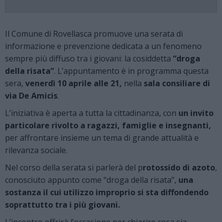
Il Comune di Rovellasca promuove una serata di
informazione e prevenzione dedicata a un fenomeno
sempre più diffuso tra i giovani: la cosiddetta
“droga
della risata”
. L’appuntamento è in programma questa
sera,
venerdì 10 aprile alle 21,
nella
sala consiliare di
via De Amicis
.
L’iniziativa è aperta a tutta la cittadinanza, con
un invito
particolare rivolto a ragazzi, famiglie e insegnanti,
per affrontare insieme un tema di grande attualità e
rilevanza sociale.
Nel corso della serata si parlerà del p
rotossido di azoto
,
conosciuto appunto come “droga della risata”,
una
sostanza il cui utilizzo improprio si sta diffondendo
soprattutto tra i più giovani.
L’incontro offrirà l’occasione per chiarire cosa sia