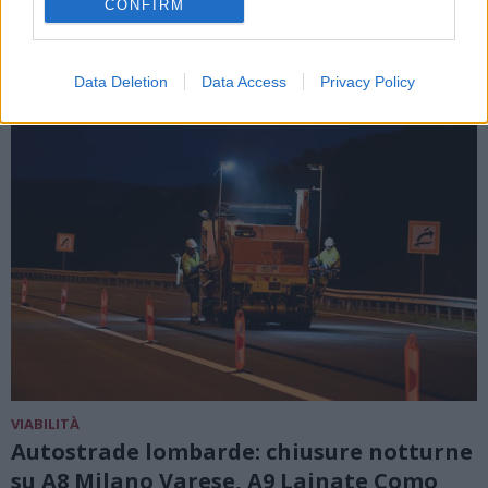
CONFIRM
Data Deletion
Data Access
Privacy Policy
VIABILITÀ
Autostrade lombarde: chiusure notturne
su A8 Milano Varese, A9 Lainate Como