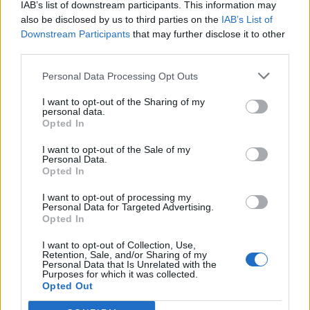
IAB’s list of downstream participants. This information may
ALTRE NOTIZIE DI ORIGGIO
also be disclosed by us to third parties on the
IAB’s List of
Downstream Participants
that may further disclose it to other
third parties.
Personal Data Processing Opt Outs
I want to opt-out of the Sharing of my
personal data.
Opted In
I want to opt-out of the Sale of my
Personal Data.
Opted In
I want to opt-out of processing my
Personal Data for Targeted Advertising.
Opted In
I want to opt-out of Collection, Use,
Retention, Sale, and/or Sharing of my
ORIGGIO
Personal Data that Is Unrelated with the
A Origgio cambia la viabilità con nuovi
Purposes for which it was collected.
Opted Out
sensi unici nella zona di via Ottolini