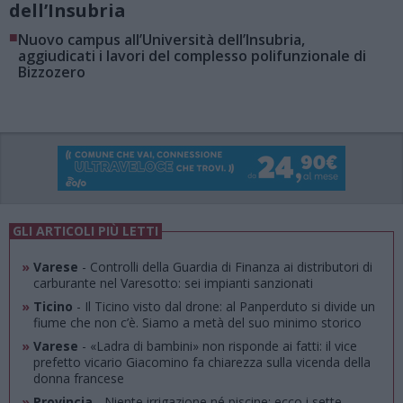
dell’Insubria
■
Nuovo campus all’Università dell’Insubria,
aggiudicati i lavori del complesso polifunzionale di
Bizzozero
GLI ARTICOLI PIÙ LETTI
»
Varese
- Controlli della Guardia di Finanza ai distributori di
carburante nel Varesotto: sei impianti sanzionati
»
Ticino
- Il Ticino visto dal drone: al Panperduto si divide un
fiume che non c’è. Siamo a metà del suo minimo storico
»
Varese
- «Ladra di bambini» non risponde ai fatti: il vice
prefetto vicario Giacomino fa chiarezza sulla vicenda della
donna francese
»
Provincia
- Niente irrigazione né piscine: ecco i sette