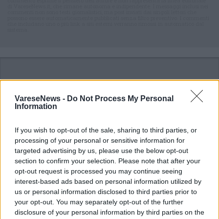
commento esprime il pensiero dell'autore e non rappresenta la linea editoriale
di VareseNews.it, che rimane autonoma e indipendente. I messaggi inclusi nei
commenti non sono testi giornalistici, ma post inviati dai singoli lettori che
possono essere automaticamente pubblicati senza filtro preventivo. I commenti
che includano uno o più link a siti esterni verranno rimossi in automatico dal
sistema.
VareseNews -
Do Not Process My Personal
Information
ADV
If you wish to opt-out of the sale, sharing to third parties, or
processing of your personal or sensitive information for
targeted advertising by us, please use the below opt-out
section to confirm your selection. Please note that after your
opt-out request is processed you may continue seeing
interest-based ads based on personal information utilized by
us or personal information disclosed to third parties prior to
your opt-out. You may separately opt-out of the further
disclosure of your personal information by third parties on the