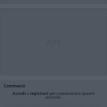
ADV
Commenti
Accedi
o
registrati
per commentare questo
articolo.
L'email è richiesta ma non verrà mostrata ai visitatori. Il contenuto di questo