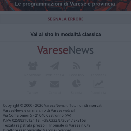
SEGNALA ERRORE
Vai al sito in modalità classica
Redazione
Invia notizia
Feed RSS
Facebook
Twitter
Contatti
Società
Pubblicità
Copyright © 2000 - 2026 VareseNews.it. Tutti i diritti riservati
VareseNews è un marchio di Varese web srl
Via Confalonieri 5 - 21040 Castronno (VA)
P.IVA 02588310124 Tel. +39.0332.873094 / 873168
Testata registrata presso il Tribunale di Varese n.679
Direttore responsabile: Marco Giovannelli