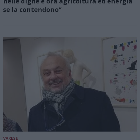
nelle dighe e ora agricoltura ed energia
se la contendono”
VARESE