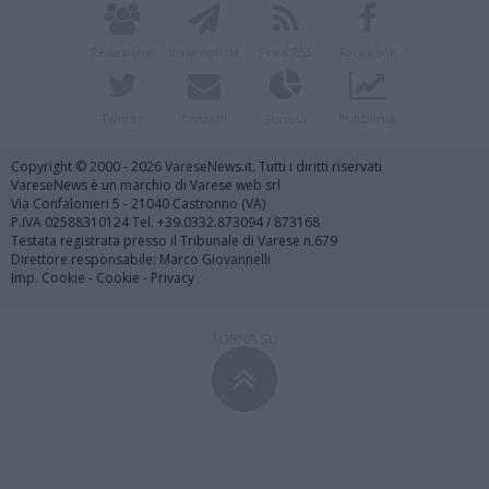
Redazione
Invia notizia
Feed RSS
Facebook
Twitter
Contatti
Società
Pubblicità
Copyright © 2000 - 2026 VareseNews.it. Tutti i diritti riservati
VareseNews è un marchio di Varese web srl
Via Confalonieri 5 - 21040 Castronno (VA)
P.IVA 02588310124 Tel. +39.0332.873094 / 873168
Testata registrata presso il Tribunale di Varese n.679
Direttore responsabile: Marco Giovannelli
Imp. Cookie
-
Cookie
-
Privacy
TORNA SU