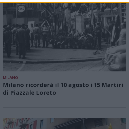
MILANO
Milano ricorderà il 10 agosto i 15 Martiri
di Piazzale Loreto