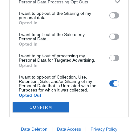
Personal Data Processing Opt Outs
I want to opt-out of the Sharing of my
personal data.
Opted In
I want to opt-out of the Sale of my
Personal Data.
Opted In
I want to opt-out of processing my
Personal Data for Targeted Advertising.
Opted In
MOBILITÀ
Il treno in Lombardia vale 3,26 milioni di
I want to opt-out of Collection, Use,
Retention, Sale, and/or Sharing of my
euro. Ed evita 275mila tonnellate di
Personal Data that Is Unrelated with the
Purposes for which it was collected.
emissioni di CO2
Opted Out
CONFIRM
Data Deletion
Data Access
Privacy Policy