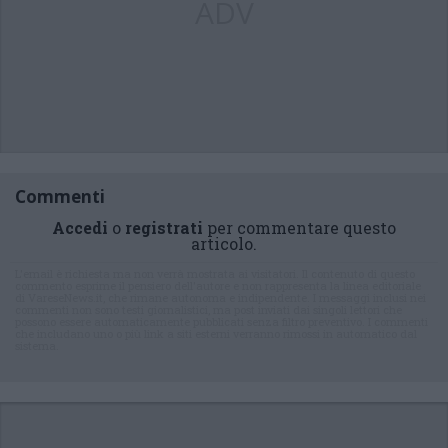
ADV
Commenti
Accedi
o
registrati
per commentare questo
articolo.
L'email è richiesta ma non verrà mostrata ai visitatori. Il contenuto di questo
commento esprime il pensiero dell'autore e non rappresenta la linea editoriale
di VareseNews.it, che rimane autonoma e indipendente. I messaggi inclusi nei
commenti non sono testi giornalistici, ma post inviati dai singoli lettori che
possono essere automaticamente pubblicati senza filtro preventivo. I commenti
che includano uno o più link a siti esterni verranno rimossi in automatico dal
sistema.