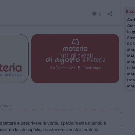
Rico
Ant
Gia
Luig
Ric
ROS
Mari
Tutti gli eventi
MAU
di
agosto
a Materia
Mari
Via Confalonieri, 5 - Castronno
Fulv
Mari
EMM
Mari
ail.com
 rispettare e descrivere la verità, specialmente quando è 
ismo locale significa sostenere il nostro territorio. 