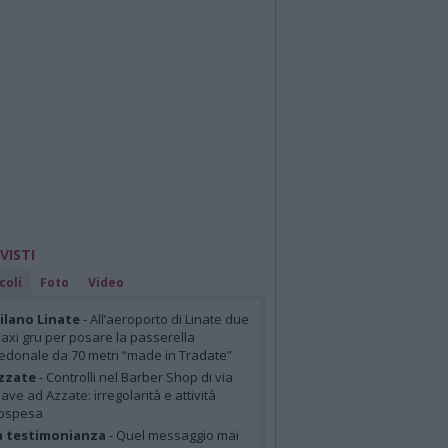
 VISTI
coli
Foto
Video
lano Linate
- All’aeroporto di Linate due
axi gru per posare la passerella
edonale da 70 metri “made in Tradate”
zzate
- Controlli nel Barber Shop di via
iave ad Azzate: irregolarità e attività
ospesa
a testimonianza
- Quel messaggio mai