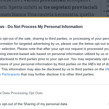
l
L
rti. Spetta infatti ai
tre segretari provinciali
»
V
umata bianca
. Una cautela necessaria, quella
a
B
tere a
Lega
e
Fratelli d’Italia
— che in questi
»
V
ws -
Do Not Process My Personal Information
 avanzato più volte il
nome di
Daniele
p
p
 una
sintesi condivisa,
con le luci dei
e
to opt-out of the sale, sharing to third parties, or processing of your per
o diventare verdi stasera o comunque entro
formation for targeted advertising by us, please use the below opt-out s
r selection. Please note that after your opt-out request is processed y
GAL
eing interest-based ads based on personal information utilized by us or
disclosed to third parties prior to your opt-out. You may separately opt-
L’eventuale percorso di
Pezzotta
losure of your personal information by third parties on the IAB’s list of
non sarebbe però un salto nel
. This information may also be disclosed by us to third parties on the
IA
Participants
that may further disclose it to other third parties.
buio, ma un ritorno a un servizio
pubblico già esercitato con
diversi ruoli. Già assessore in
l Data Processing Opt Outs
Provincia
e consigliere
o opt-out of the Sharing of my personal data.
comunale a
Somma Lombardo
,