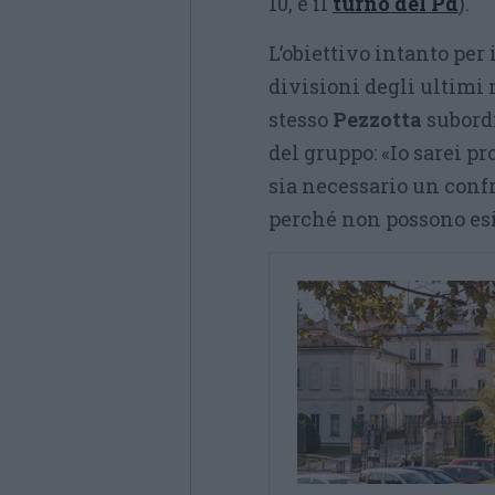
10, è il
turno del Pd
).
L’obiettivo intanto per 
divisioni degli ultimi 
stesso
Pezzotta
subordi
del gruppo: «Io sarei pr
sia necessario un confr
perché non possono es