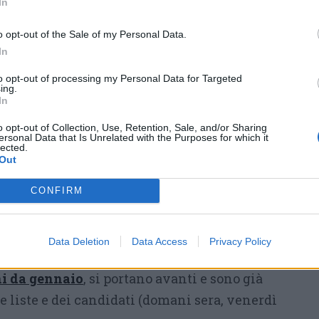
In
ha legato il suo nome alla
vicepresidenza della
Rsa Bellini
o opt-out of the Sale of my Personal Data.
In
presidenza della
Polisportiva Sommese
, dove
estione apprezzata in modo trasversale. «Al di
to opt-out of processing my Personal Data for Targeted
ing.
to, sono di Forza Italia dal
1994
, non mi
In
» sottolinea, definendosi prima di tutto come
o opt-out of Collection, Use, Retention, Sale, and/or Sharing
ascolto
: «Dicono che io sia un uomo di
ersonal Data that Is Unrelated with the Purposes for which it
lected.
Out
r l’ufficializzazione delle liste al
25 aprile
,
CONFIRM
 nelle mani delle segreterie, chiamate a
sul profilo di Pezzotta per avviare finalmente
Data Deletion
Data Access
Privacy Policy
e mentre
Azione
e il centrosinistra,
dopo la
ni da gennaio
, si portano avanti e sono già
e liste e dei candidati (domani sera, venerdì