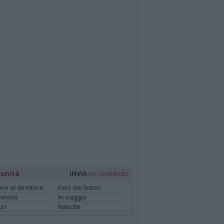
unità
INVIA
un contributo
ere al direttore
Foto dei lettori
rimoni
In viaggio
ri
Nascite