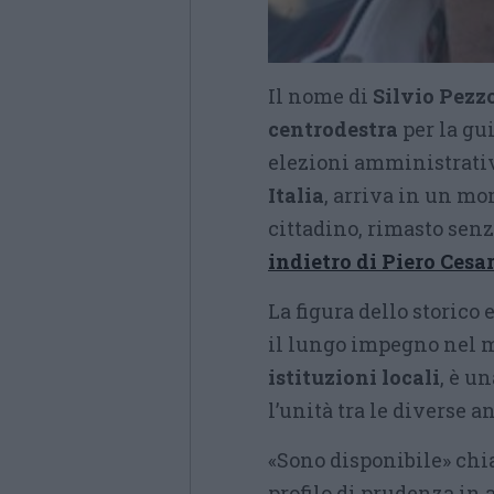
Il nome di
Silvio Pezz
centrodestra
per la gu
elezioni amministrativ
Italia
, arriva in un mo
cittadino, rimasto sen
indietro di Piero Cesa
La figura dello storico 
il lungo impegno nel m
istituzioni locali
, è u
l’unità tra le diverse 
«Sono disponibile» chi
profilo di prudenza in 