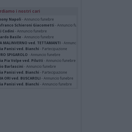
rdiamo i nostri cari
hony Napoli
- Annuncio funebre
nfranco Schieroni Giacometti
- Annuncio funebre
i Codini
- Annuncio funebre
cardo Basile
- Annuncio funebre
A MALINVERNO ved. TETTAMANTI
- Annuncio funebre
a Panisi ved. Bianchi
- Partecipazione
RO SPIGAROLO
- Annuncio funebre
a Pia Volpe ved. Pilutti
- Annuncio funebre
io Barlascini
- Annuncio funebre
a Panisi ved. Bianchi
- Partecipazione
A ORI ved. BUSCAROLI
- Annuncio funebre
a Panisi ved. Bianchi
- Annuncio funebre