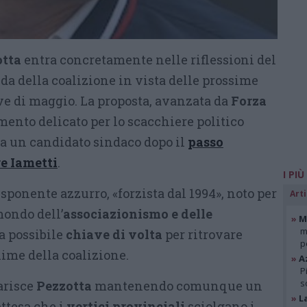
otta
entra concretamente nelle riflessioni del
ida della coalizione in vista delle prossime
e di maggio. La proposta, avanzata da
Forza
mento delicato per lo scacchiere politico
za un candidato sindaco dopo il
passo
re
Iametti
.
I PIÙ
esponente azzurro, «forzista dal 1994», noto per
Arti
ondo dell’
associazionismo e delle
»
Mi
m
na possibile
chiave di volta
per ritrovare
p
anime della coalizione.
»
A
P
s
arisce
Pezzotta
mantenendo comunque un
»
L
attesa che i
vertici provinciali
sciolgano i