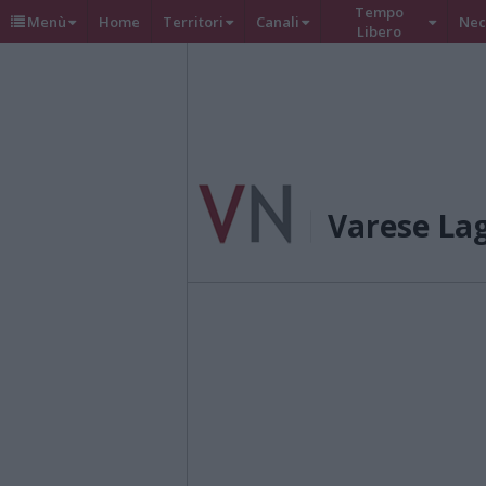
Tempo
Menù
Home
Territori
Canali
Nec
Libero
Varese La