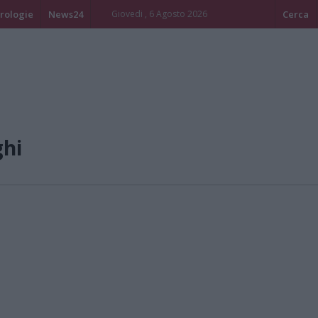
rologie
News24
Giovedi , 6 Agosto 2026
Cerca
ghi