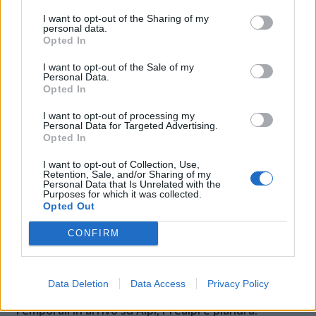
I want to opt-out of the Sharing of my
personal data.
Opted In
I want to opt-out of the Sale of my
Personal Data.
Opted In
I want to opt-out of processing my
Personal Data for Targeted Advertising.
Opted In
I want to opt-out of Collection, Use,
Retention, Sale, and/or Sharing of my
Personal Data that Is Unrelated with the
Purposes for which it was collected.
Opted Out
PROVINCIA
CONFIRM
Niente irrigazione né piscine: ecco i sette
comuni del Varesotto invitati a limitare i
Data Deletion
Data Access
Privacy Policy
consumi d’acqua
■
Temporali in arrivo su Alpi, Prealpi e pianura: