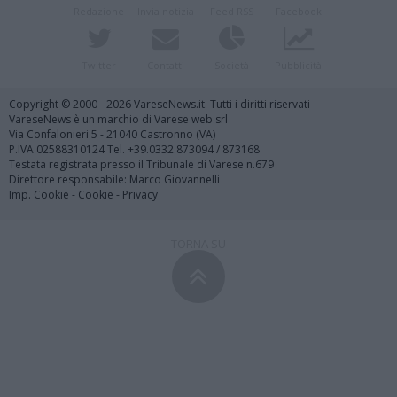
Redazione
Invia notizia
Feed RSS
Facebook
Twitter
Contatti
Società
Pubblicità
Copyright © 2000 - 2026 VareseNews.it. Tutti i diritti riservati
VareseNews è un marchio di Varese web srl
Via Confalonieri 5 - 21040 Castronno (VA)
P.IVA 02588310124 Tel. +39.0332.873094 / 873168
Testata registrata presso il Tribunale di Varese n.679
Direttore responsabile: Marco Giovannelli
Imp. Cookie
-
Cookie
-
Privacy
TORNA SU