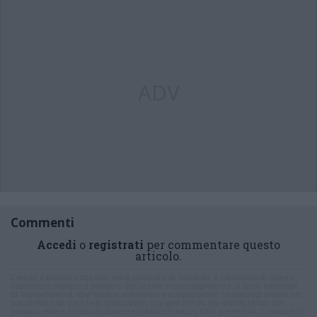
ADV
Commenti
Accedi
o
registrati
per commentare questo
articolo.
L'email è richiesta ma non verrà mostrata ai visitatori. Il contenuto di questo
commento esprime il pensiero dell'autore e non rappresenta la linea editoriale
di VareseNews.it, che rimane autonoma e indipendente. I messaggi inclusi nei
commenti non sono testi giornalistici, ma post inviati dai singoli lettori che
possono essere automaticamente pubblicati senza filtro preventivo. I commenti