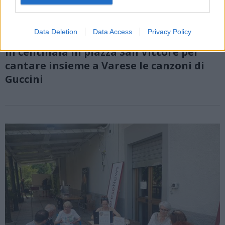
Data Deletion
Data Access
Privacy Policy
VARESE
In centinaia in piazza San Vittore per
cantare insieme a Varese le canzoni di
Guccini