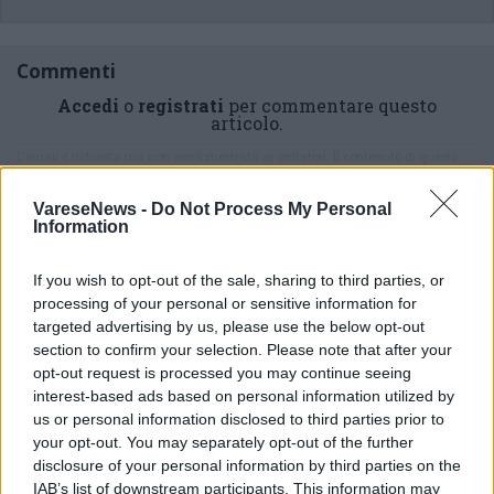
Commenti
Accedi
o
registrati
per commentare questo
articolo.
L'email è richiesta ma non verrà mostrata ai visitatori. Il contenuto di questo
commento esprime il pensiero dell'autore e non rappresenta la linea editoriale
di VareseNews.it, che rimane autonoma e indipendente. I messaggi inclusi nei
commenti non sono testi giornalistici, ma post inviati dai singoli lettori che
VareseNews -
Do Not Process My Personal
possono essere automaticamente pubblicati senza filtro preventivo. I commenti
che includano uno o più link a siti esterni verranno rimossi in automatico dal
Information
sistema.
If you wish to opt-out of the sale, sharing to third parties, or
processing of your personal or sensitive information for
targeted advertising by us, please use the below opt-out
section to confirm your selection. Please note that after your
opt-out request is processed you may continue seeing
interest-based ads based on personal information utilized by
us or personal information disclosed to third parties prior to
ADV
your opt-out. You may separately opt-out of the further
disclosure of your personal information by third parties on the
IAB’s list of downstream participants. This information may