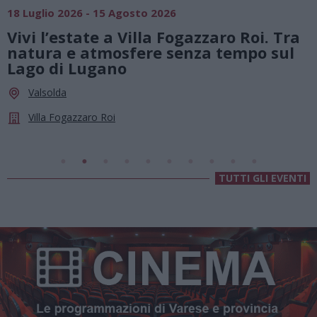
S
18 Luglio 2026 - 15 Agosto 2026
0
Vivi l’estate a Villa Fogazzaro Roi. Tra
S
natura e atmosfere senza tempo sul
a
Lago di Lugano
l
Valsolda
Villa Fogazzaro Roi
TUTTI GLI EVENTI