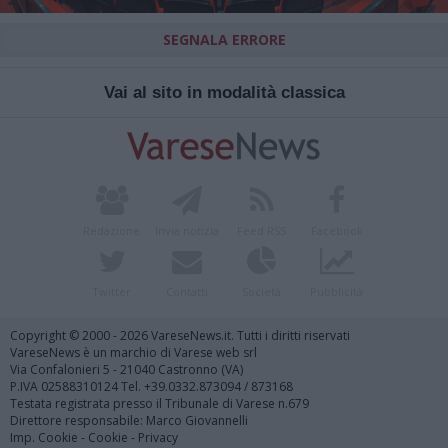
SEGNALA ERRORE
Vai al sito in modalità classica
Redazione
Invia notizia
Feed RSS
Facebook
Twitter
Contatti
Società
Pubblicità
Copyright © 2000 - 2026 VareseNews.it. Tutti i diritti riservati
VareseNews è un marchio di Varese web srl
Via Confalonieri 5 - 21040 Castronno (VA)
P.IVA 02588310124 Tel. +39.0332.873094 / 873168
Testata registrata presso il Tribunale di Varese n.679
Direttore responsabile: Marco Giovannelli
Imp. Cookie
-
Cookie
-
Privacy