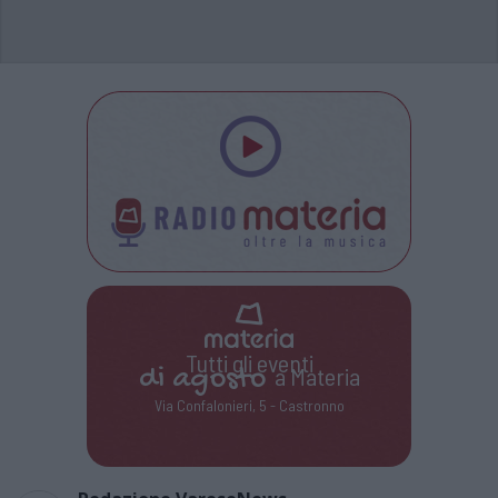
Tutti gli eventi
di
agosto
a Materia
Via Confalonieri, 5 - Castronno