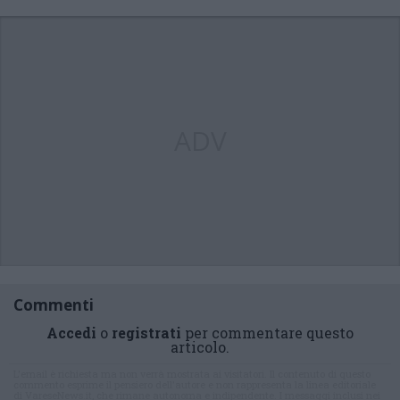
ADV
Commenti
Accedi
o
registrati
per commentare questo
articolo.
L'email è richiesta ma non verrà mostrata ai visitatori. Il contenuto di questo
commento esprime il pensiero dell'autore e non rappresenta la linea editoriale
di VareseNews.it, che rimane autonoma e indipendente. I messaggi inclusi nei