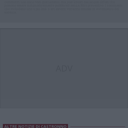
commenti non sono testi giornalistici, ma post inviati dai singoli lettori che
possono essere automaticamente pubblicati senza filtro preventivo. I commenti
che includano uno o più link a siti esterni verranno rimossi in automatico dal
sistema.
ADV
ALTRE NOTIZIE DI CASTRONNO