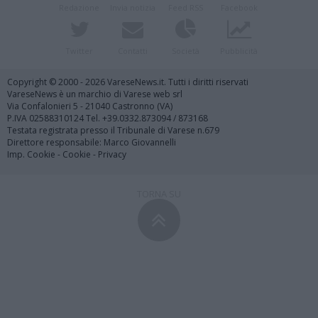
Redazione
Invia notizia
Feed RSS
Facebook
Twitter
Contatti
Società
Pubblicità
Copyright © 2000 - 2026 VareseNews.it. Tutti i diritti riservati
VareseNews è un marchio di Varese web srl
Via Confalonieri 5 - 21040 Castronno (VA)
P.IVA 02588310124 Tel. +39.0332.873094 / 873168
Testata registrata presso il Tribunale di Varese n.679
Direttore responsabile: Marco Giovannelli
Imp. Cookie
-
Cookie
-
Privacy
TORNA SU