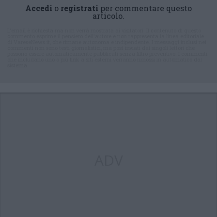
Accedi
o
registrati
per commentare questo
articolo.
L'email è richiesta ma non verrà mostrata ai visitatori. Il contenuto di questo
commento esprime il pensiero dell'autore e non rappresenta la linea editoriale
di VareseNews.it, che rimane autonoma e indipendente. I messaggi inclusi nei
commenti non sono testi giornalistici, ma post inviati dai singoli lettori che
possono essere automaticamente pubblicati senza filtro preventivo. I commenti
che includano uno o più link a siti esterni verranno rimossi in automatico dal
sistema.
ADV