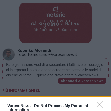
Tutti gli eventi
di
agosto
a Materia
Via Confalonieri, 5 - Castronno
Roberto Morandi
roberto.morandi@varesenews.it
Fare giornalismo vuol dire raccontare i fatti, avere il coraggio 
di interpretarli, a volte anche cercare nel passato le radici di 
ciò che viviamo. È quello che provo a fare a VareseNews.
Abbonati a VareseNews
PIÙ INFORMAZIONI SU
gallarate
VareseNews -
Do Not Process My Personal
Information