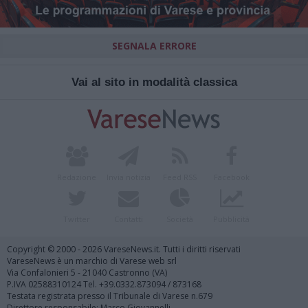
SEGNALA ERRORE
Vai al sito in modalità classica
Redazione
Invia notizia
Feed RSS
Facebook
Twitter
Contatti
Società
Pubblicità
Copyright © 2000 - 2026 VareseNews.it. Tutti i diritti riservati
VareseNews è un marchio di Varese web srl
Via Confalonieri 5 - 21040 Castronno (VA)
P.IVA 02588310124 Tel. +39.0332.873094 / 873168
Testata registrata presso il Tribunale di Varese n.679
Direttore responsabile: Marco Giovannelli