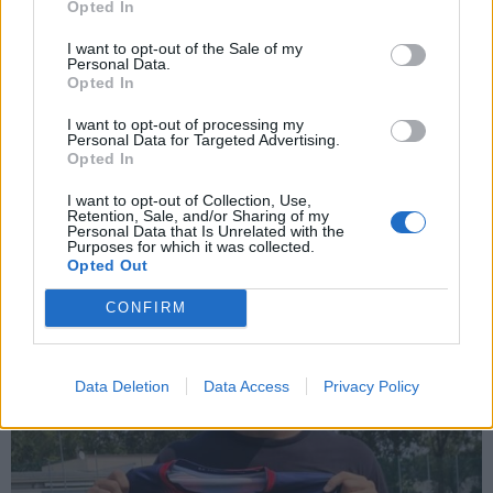
Opted In
I want to opt-out of the Sale of my
Personal Data.
Opted In
CALCIO
I want to opt-out of processing my
Caronnese, confermata la presenza del
Personal Data for Targeted Advertising.
Opted In
giovane portiere Nicolò Colombo
I want to opt-out of Collection, Use,
Retention, Sale, and/or Sharing of my
Personal Data that Is Unrelated with the
Purposes for which it was collected.
Opted Out
CONFIRM
Data Deletion
Data Access
Privacy Policy