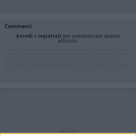
Commenti
Accedi
o
registrati
per commentare questo
articolo.
L'email è richiesta ma non verrà mostrata ai visitatori. Il contenuto di questo
commento esprime il pensiero dell'autore e non rappresenta la linea editoriale
di VareseNews.it, che rimane autonoma e indipendente. I messaggi inclusi nei
commenti non sono testi giornalistici, ma post inviati dai singoli lettori che
possono essere automaticamente pubblicati senza filtro preventivo. I commenti
che includano uno o più link a siti esterni verranno rimossi in automatico dal
sistema.
ADV