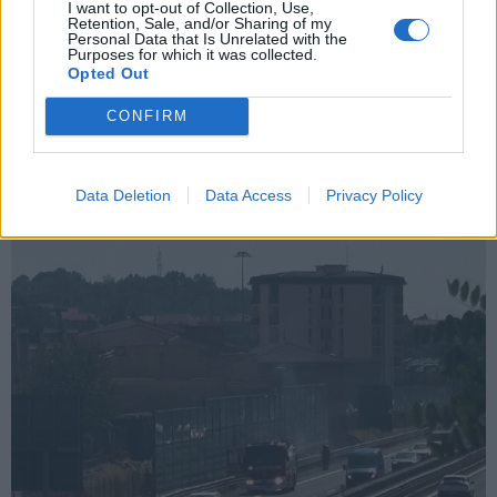
I want to opt-out of Collection, Use,
Retention, Sale, and/or Sharing of my
Personal Data that Is Unrelated with the
Purposes for which it was collected.
Opted Out
GAZZADA SCHIANNO
Incidente a Gazzada sulla strada per
CONFIRM
Brunello, due persone soccorse
Data Deletion
Data Access
Privacy Policy