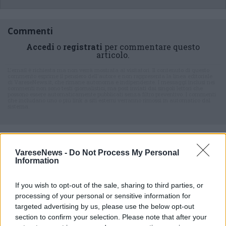
Commenti
Accedi
o
registrati
per commentare questo
articolo.
L'email è richiesta ma non verrà mostrata ai visitatori. Il contenuto di questo
commento esprime il pensiero dell'autore e non rappresenta la linea editoriale
di VareseNews.it, che rimane autonoma e indipendente. I messaggi inclusi nei
commenti non sono testi giornalistici, ma post inviati dai singoli lettori che
possono essere automaticamente pubblicati senza filtro preventivo. I commenti
che includano uno o più link a siti esterni verranno rimossi in automatico dal
sistema.
VareseNews -
Do Not Process My Personal
Information
If you wish to opt-out of the sale, sharing to third parties, or
processing of your personal or sensitive information for
ADV
targeted advertising by us, please use the below opt-out
section to confirm your selection. Please note that after your