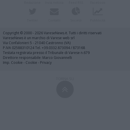
Redazione
Invia notizia
Feed RSS
Facebook
Twitter
Contatti
Società
Pubblicità
Copyright © 2000 - 2026 VareseNews.it. Tutti i diritti riservati
VareseNews è un marchio di Varese web srl
Via Confalonieri 5 - 21040 Castronno (VA)
P.IVA 02588310124 Tel. +39.0332.873094 / 873168
Testata registrata presso il Tribunale di Varese n.679
Direttore responsabile: Marco Giovannelli
Imp. Cookie
-
Cookie
-
Privacy
TORNA SU