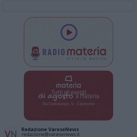
Tutti gli eventi
di
agosto
a Materia
Via Confalonieri, 5 - Castronno
Redazione VareseNews
redazione@varesenews.it