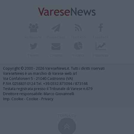
Redazione
Invia notizia
Feed RSS
Facebook
Twitter
Contatti
Società
Pubblicità
Copyright © 2000 - 2026 VareseNews.it. Tutti i diritti riservati
VareseNews è un marchio di Varese web srl
Via Confalonieri 5 - 21040 Castronno (VA)
P.IVA 02588310124 Tel. +39.0332.873094 / 873168
Testata registrata presso il Tribunale di Varese n.679
Direttore responsabile: Marco Giovannelli
Imp. Cookie
-
Cookie
-
Privacy
TORNA SU