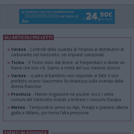
GLI ARTICOLI PIÙ LETTI
»
Varese
- Controlli della Guardia di Finanza ai distributori di
carburante nel Varesotto: sei impianti sanzionati
»
Ticino
- Il Ticino visto dal drone: al Panperduto si divide un
fiume che non c’è. Siamo a metà del suo minimo storico
»
Varese
- «Ladra di bambini» non risponde ai fatti: il vice
prefetto vicario Giacomino fa chiarezza sulla vicenda della
donna francese
»
Provincia
- Niente irrigazione né piscine: ecco i sette
comuni del Varesotto invitati a limitare i consumi d’acqua
»
Meteo
- Temporali in arrivo su Alpi, Prealpi e pianura: allerta
gialla a Milano, poi torna l’alta pressione
EVENTI IN EVIDENZA