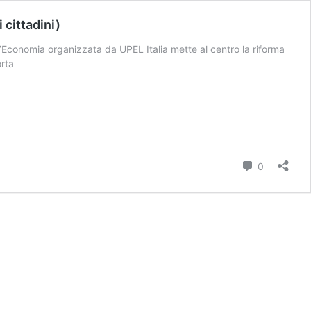
 cittadini)
ll’Economia organizzata da UPEL Italia mette al centro la riforma
orta
Commenti
0