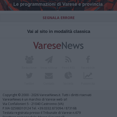
SEGNALA ERRORE
Vai al sito in modalità classica
Redazione
Invia notizia
Feed RSS
Facebook
Twitter
Contatti
Società
Pubblicità
Copyright © 2000 - 2026 VareseNews.it. Tutti i diritti riservati
VareseNews è un marchio di Varese web srl
Via Confalonieri 5 - 21040 Castronno (VA)
P.IVA 02588310124 Tel. +39.0332.873094 / 873168
Testata registrata presso il Tribunale di Varese n.679