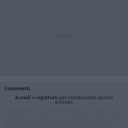
ADV
Commenti
Accedi
o
registrati
per commentare questo
articolo.
L'email è richiesta ma non verrà mostrata ai visitatori. Il contenuto di questo
commento esprime il pensiero dell'autore e non rappresenta la linea editoriale
di VareseNews.it, che rimane autonoma e indipendente. I messaggi inclusi nei
commenti non sono testi giornalistici, ma post inviati dai singoli lettori che
possono essere automaticamente pubblicati senza filtro preventivo. I commenti
che includano uno o più link a siti esterni verranno rimossi in automatico dal