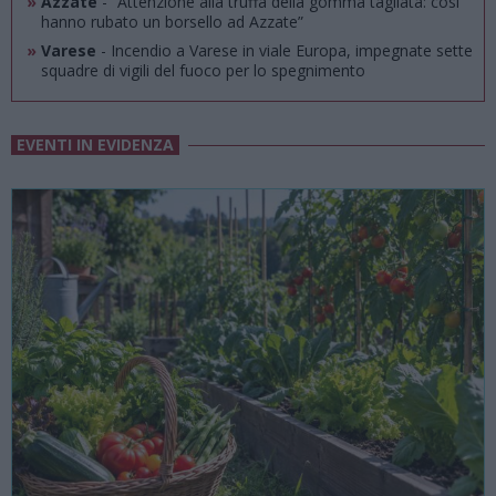
»
Azzate
- “Attenzione alla truffa della gomma tagliata: così
hanno rubato un borsello ad Azzate”
»
Varese
- Incendio a Varese in viale Europa, impegnate sette
squadre di vigili del fuoco per lo spegnimento
EVENTI IN EVIDENZA