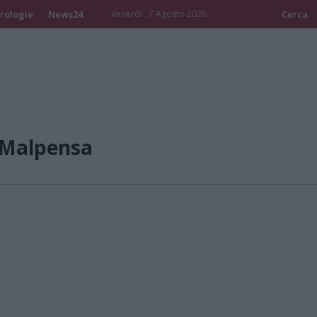
rologie
News24
Venerdi , 7 Agosto 2026
Cerca
/Malpensa