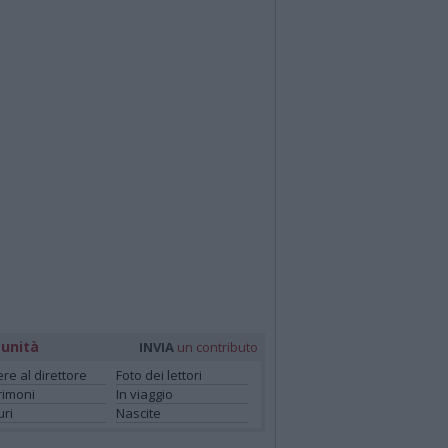
unità
INVIA
un contributo
ere al direttore
Foto dei lettori
rimoni
In viaggio
ri
Nascite