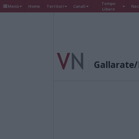
Tempo
Menù
Home
Territori
Canali
Nec
Libero
Gallarate