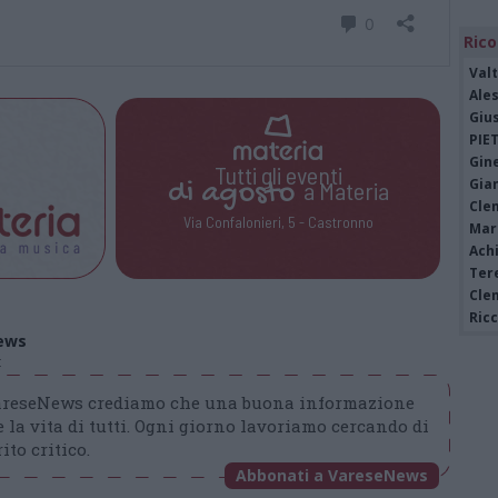
Rico
Valt
Ale
Giu
PIE
Gine
Tutti gli eventi
Gia
di
agosto
a Materia
Cle
Via Confalonieri, 5 - Castronno
Mar
Achi
Tere
Cle
Ric
ews
t
VareseNews crediamo che una buona informazione
 la vita di tutti. Ogni giorno lavoriamo cercando di
ito critico.
Abbonati a VareseNews