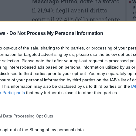
Masciago Primo
, dove ha votato
»
V
a
il 21,94% degli aventi diritto
c
f
contro il 27,41% della precedente
»
T
tornata. Seguono
Laveno
d
ws -
Do Not Process My Personal Information
s
Mombello
con il 16,30% e
»
Ed
Golasecca
con il 14,32%.
m
to opt-out of the sale, sharing to third parties, or processing of your per
formation for targeted advertising by us, please use the below opt-out s
A
Casorate Sempione
l’affluenza
r selection. Please note that after your opt-out request is processed y
GAL
eing interest-based ads based on personal information utilized by us or
 calo rispetto al 17,45% precedente. Flessione
disclosed to third parties prior to your opt-out. You may separately opt-
re
, dove il dato passa dal 18,87% al 13,40%, uno
losure of your personal information by third parties on the IAB’s list of
. This information may also be disclosed by us to third parties on the
IA
vi della mattinata.
Participants
that may further disclose it to other third parties.
,17% degli elettori contro il 14,06% delle
tive, mentre a
Somma Lombardo
il dato
l Data Processing Opt Outs
15%.
o opt-out of the Sharing of my personal data.
e
Gemonio
, passato dal 14,43% all’11,80%, e