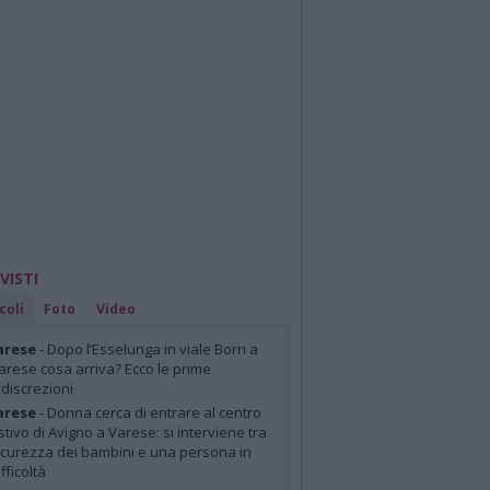
 VISTI
coli
Foto
Video
arese
- Dopo l’Esselunga in viale Borri a
arese cosa arriva? Ecco le prime
ndiscrezioni
arese
- Donna cerca di entrare al centro
stivo di Avigno a Varese: si interviene tra
icurezza dei bambini e una persona in
ifficoltà