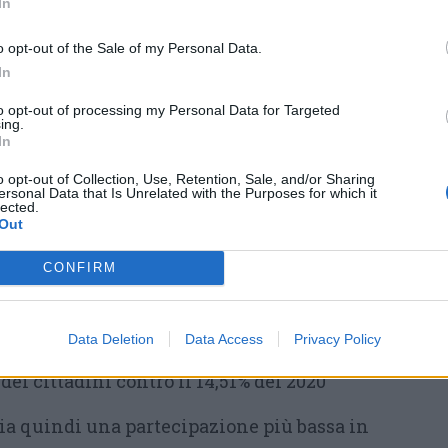
In
istra il 12,68% contro il 14,79% della volta
l calo a Golasecca, dove l’affluenza passa dal
o opt-out of the Sale of my Personal Data.
In
to opt-out of processing my Personal Data for Targeted
 Sempione 12,9; Gemonio 11,8; Golasecca 14,3;
ing.
In
veno Mombello 16,3; Lonate Ceppino 12,6;
o opt-out of Collection, Use, Retention, Sale, and/or Sharing
imo 21,9; Origgio 14,2; Somma Lombardo 12,1
ersonal Data that Is Unrelated with the Purposes for which it
lected.
Out
è stata del 13,78%
, due punti percentuali
la rilevata alla stessa ora nella precedente
CONFIRM
comunque più alta del dato metropolitano
riore a quello regionale e (14,80%) nazionale
Data Deletion
Data Access
Privacy Policy
nvece, all’orario della prima rilevazione
dei cittadini contro il 14,51% del 2020
zia quindi una partecipazione più bassa in