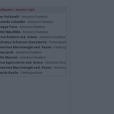
rdiamo i nostri cari
er Pulsinelli
- Annuncio funebre
ssando Colombo
- Annuncio funebre
seppe Fava
- Annuncio funebre
TRO MALERBA
- Annuncio funebre
tte Pedotti ved. Urbini
- Annuncio funebre
nfranco Schieroni Giacometti
- Partecipazione
mentina Martinenghi ved. Pasini
- Partecipazione
ian Jasik
- Annuncio funebre
lle Mazzini
- Annuncio funebre
sa Squicciarini ved. Greco
- Annuncio funebre
mentina Martinenghi ved. Pasini
- Annuncio funebre
cardo Basile
- Partecipazione