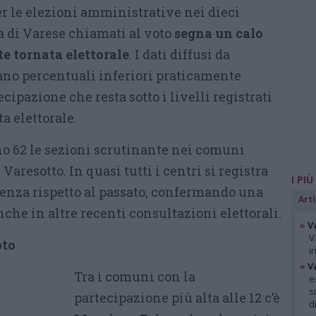
er le elezioni amministrative nei dieci
 di Varese chiamati al voto
segna un calo
te tornata elettorale
. I dati diffusi da
ano percentuali inferiori praticamente
ipazione che resta sotto i livelli registrati
a elettorale.
 62 le sezioni scrutinante nei comuni
 Varesotto. In quasi tutti i centri si registra
I PIÙ
uenza rispetto al passato, confermando una
Arti
he in altre recenti consultazioni elettorali.
»
V
V
oto
i
»
V
Tra i comuni con la
e
s
partecipazione più alta alle 12 c’è
d