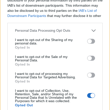
disclosure of your personal information by third parties on the
IAB’s list of downstream participants. This information may
also be disclosed by us to third parties on the
IAB’s List of
Downstream Participants
that may further disclose it to other
third parties.
Personal Data Processing Opt Outs
I want to opt-out of the Sharing of my
personal data.
Opted In
I want to opt-out of the Sale of my
Personal Data.
Opted In
I want to opt-out of processing my
Personal Data for Targeted Advertising.
Opted In
VARESE
I want to opt-out of Collection, Use,
Dal Mur 59 milioni di euro all’Università
Retention, Sale, and/or Sharing of my
Personal Data that Is Unrelated with the
dell’Insubria
Purposes for which it was collected.
Opted Out