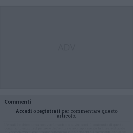
ADV
Commenti
Accedi
o
registrati
per commentare questo
articolo.
L'email è richiesta ma non verrà mostrata ai visitatori. Il contenuto di questo
commento esprime il pensiero dell'autore e non rappresenta la linea editoriale
di VareseNews.it, che rimane autonoma e indipendente. I messaggi inclusi nei