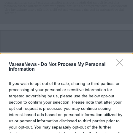
commenti non sono testi giornalistici, ma post inviati dai singoli lettori che
possono essere automaticamente pubblicati senza filtro preventivo. I commenti
che includano uno o più link a siti esterni verranno rimossi in automatico dal
sistema.
VareseNews -
Do Not Process My Personal
ADV
Information
If you wish to opt-out of the sale, sharing to third parties, or
processing of your personal or sensitive information for
targeted advertising by us, please use the below opt-out
section to confirm your selection. Please note that after your
opt-out request is processed you may continue seeing
interest-based ads based on personal information utilized by
us or personal information disclosed to third parties prior to
your opt-out. You may separately opt-out of the further
ALTRE NOTIZIE DI COMO