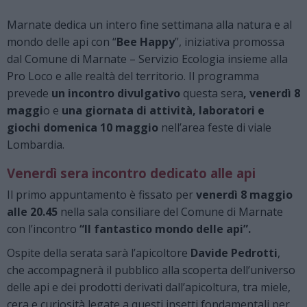
Marnate dedica un intero fine settimana alla natura e al
mondo delle api con “
Bee Happy
”, iniziativa promossa
dal Comune di Marnate – Servizio Ecologia insieme alla
Pro Loco e alle realtà del territorio. Il programma
prevede
un incontro divulgativo
questa sera
, venerdì 8
maggi
o e
una giornata di attività, laboratori e
giochi domenica 10 maggio
nell’area feste di viale
Lombardia.
Venerdì sera incontro dedicato alle api
Il primo appuntamento è fissato per
venerdì 8 maggio
alle 20.45
nella sala consiliare del Comune di Marnate
con l’incontro
“Il fantastico mondo delle api”.
Ospite della serata sarà l’apicoltore
Davide Pedrotti
,
che accompagnerà il pubblico alla scoperta dell’universo
delle api e dei prodotti derivati dall’apicoltura, tra miele,
cera e curiosità legate a questi insetti fondamentali per