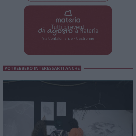
Tutti gli eventi
di
agosto
a Materia
Via Confalonieri, 5 - Castronno
POTREBBERO INTERESSARTI ANCHE