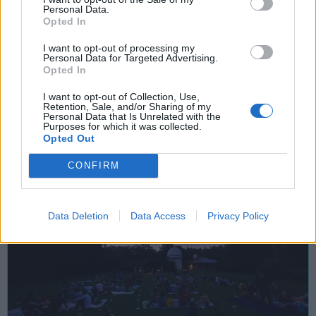
Personal Data.
SAGRE, FIERE E FESTE
Opted In
08 Agosto 2026 - 09 Agosto 2026
I want to opt-out of processing my
La “festa della cipolla” propone buoni
Personal Data for Targeted Advertising.
Opted In
sapori e serate insieme
I want to opt-out of Collection, Use,
Casalzuigno
Retention, Sale, and/or Sharing of my
Personal Data that Is Unrelated with the
Area Feste
Purposes for which it was collected.
Opted Out
CONFIRM
Data Deletion
Data Access
Privacy Policy