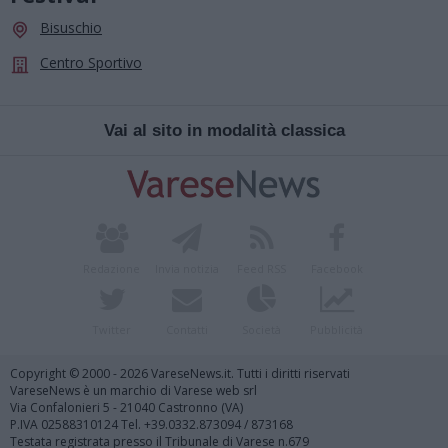
Bisuschio
Centro Sportivo
Vai al sito in modalità classica
Redazione
Invia notizia
Feed RSS
Facebook
Twitter
Contatti
Società
Pubblicità
Copyright © 2000 - 2026 VareseNews.it. Tutti i diritti riservati
VareseNews è un marchio di Varese web srl
Via Confalonieri 5 - 21040 Castronno (VA)
P.IVA 02588310124 Tel. +39.0332.873094 / 873168
Testata registrata presso il Tribunale di Varese n.679