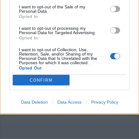
articolo.
I want to opt-out of the Sale of my
Personal Data.
L'email è richiesta ma non verrà mostrata ai visitatori. Il contenuto di questo
commento esprime il pensiero dell'autore e non rappresenta la linea editoriale
Opted In
di VareseNews.it, che rimane autonoma e indipendente. I messaggi inclusi nei
commenti non sono testi giornalistici, ma post inviati dai singoli lettori che
possono essere automaticamente pubblicati senza filtro preventivo. I commenti
I want to opt-out of processing my
che includano uno o più link a siti esterni verranno rimossi in automatico dal
Personal Data for Targeted Advertising.
sistema.
Opted In
I want to opt-out of Collection, Use,
Retention, Sale, and/or Sharing of my
Personal Data that Is Unrelated with the
Purposes for which it was collected.
Opted Out
CONFIRM
ADV
Data Deletion
Data Access
Privacy Policy