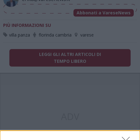
Abbonati a VareseNews
PIÙ INFORMAZIONI SU
villa panza
florinda cambria
varese
LEGGI GLI ALTRI ARTICOLI DI
TEMPO LIBERO
ADV