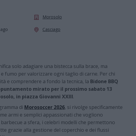
Morosolo
ciago
Casciago
nifica solo adagiare una bistecca sulla brace, ma
e fumo per valorizzare ogni taglio di carne. Per chi
alità e comprendere a fondo la tecnica, la
Bidone BBQ
puntamento mirato per il prossimo sabato 13
osolo, in piazza Giovanni XXIII
.
rogramma di
Morosoccer 2026
, si rivolge specificamente
prime armi e semplici appassionati che vogliono
i barbecue a sfera, i celebri modelli che permettono
ette grazie alla gestione del coperchio e dei flussi