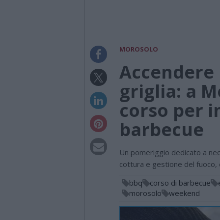
MOROSOLO
Accendere l
griglia: a M
corso per i
barbecue
Un pomeriggio dedicato a neof
cottura e gestione del fuoco,
bbq
corso di barbecue
morosolo
weekend