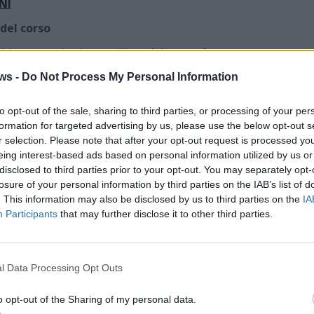
NI
 del corso
tizione accademica, ma di
qualche ora da passare
 concetti fondamentali della cucina al barbecue
. I
ws -
Do Not Process My Personal Information
rtunità di confrontarsi con le nozioni base di
della temperatura e tecniche di cottura, sciogliendo i
to opt-out of the sale, sharing to third parties, or processing of your per
o in difficoltà chi si avvicina a questo mondo per le
formation for targeted advertising by us, please use the below opt-out s
r selection. Please note that after your opt-out request is processed y
eing interest-based ads based on personal information utilized by us or
arantire a tutti il giusto spazio di interazione con i
disclosed to third parties prior to your opt-out. You may separately opt-
ti sono limitati:
losure of your personal information by third parties on the IAB’s list of
. This information may also be disclosed by us to third parties on the
IA
5 persone, massimo 15.
QUI PER LE ISCRIZIONI
Participants
that may further disclose it to other third parties.
0 (comprensiva di corso e degustazione finale dei
l Data Processing Opt Outs
are una passione amatoriale in una competenza
o opt-out of the Sharing of my personal data.