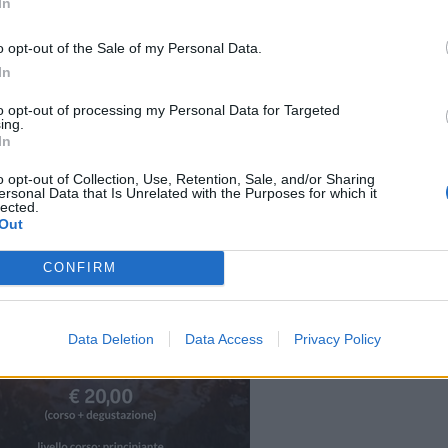
 giardino di casa con amici e familiari.
In
o opt-out of the Sale of my Personal Data.
In
to opt-out of processing my Personal Data for Targeted
ing.
In
o opt-out of Collection, Use, Retention, Sale, and/or Sharing
ersonal Data that Is Unrelated with the Purposes for which it
lected.
Out
CONFIRM
Data Deletion
Data Access
Privacy Policy