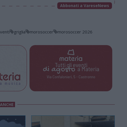
Abbonati a VareseNews
venti
griglia
morosoccer
morosoccer 2026
Tutti gli eventi
di
agosto
a Materia
Via Confalonieri, 5 - Castronno
 ANCHE