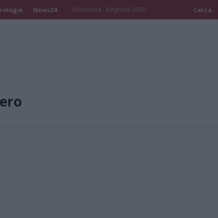
rologie
News24
Domenica , 9 Agosto 2026
Cerca
ero