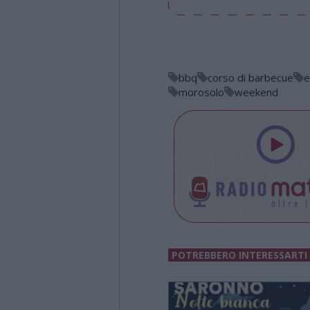
bbq
corso di barbecue
e
morosolo
weekend
POTREBBERO INTERESSARTI