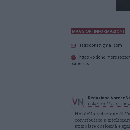
MAGGIORI INFORMAZIONI
asdbidone@gmail.com
https://bidone-morosoccer.it
barbecue/
Redazione VareseN
redazione@varesenews
Noi della redazione di 
contribuisca a migliorare
stimolare curiosità e spir