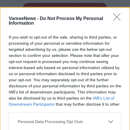
VareseNews -
Do Not Process My Personal
Tutti gli eventi
Information
di
agosto
a Materia
Via Confalonieri, 5 - Castronno
If you wish to opt-out of the sale, sharing to third parties, or
processing of your personal or sensitive information for
targeted advertising by us, please use the below opt-out
section to confirm your selection. Please note that after your
Redazione VareseNews
opt-out request is processed you may continue seeing
redazione@varesenews.it
interest-based ads based on personal information utilized by
us or personal information disclosed to third parties prior to
Noi della redazione di VareseNews crediamo che
your opt-out. You may separately opt-out of the further
una buona informazione contribuisca a migliorare
disclosure of your personal information by third parties on the
la vita di tutti. Ogni giorno lavoriamo cercando di
IAB’s list of downstream participants. This information may
stimolare curiosità e spirito critico.
also be disclosed by us to third parties on the
IAB’s List of
Abbonati a VareseNews
Downstream Participants
that may further disclose it to other
third parties.
PIÙ INFORMAZIONI SU
acinque
busto arsizio
varese
Personal Data Processing Opt Outs