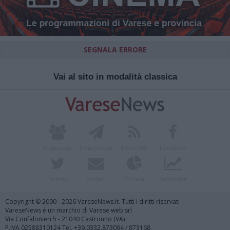
SEGNALA ERRORE
Vai al sito in modalità classica
Redazione
Invia notizia
Feed RSS
Facebook
Twitter
Contatti
Società
Pubblicità
Copyright © 2000 - 2026 VareseNews.it. Tutti i diritti riservati
VareseNews è un marchio di Varese web srl
Via Confalonieri 5 - 21040 Castronno (VA)
P.IVA 02588310124 Tel. +39.0332.873094 / 873168