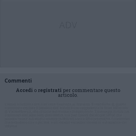
ADV
Commenti
Accedi
o
registrati
per commentare questo
articolo.
L'email è richiesta ma non verrà mostrata ai visitatori. Il contenuto di questo
commento esprime il pensiero dell'autore e non rappresenta la linea editoriale
di VareseNews.it, che rimane autonoma e indipendente. I messaggi inclusi nei
commenti non sono testi giornalistici, ma post inviati dai singoli lettori che
possono essere automaticamente pubblicati senza filtro preventivo. I commenti
che includano uno o più link a siti esterni verranno rimossi in automatico dal
sistema.