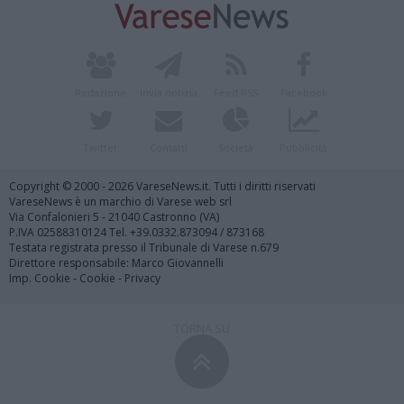
Redazione
Invia notizia
Feed RSS
Facebook
Twitter
Contatti
Società
Pubblicità
Copyright © 2000 - 2026 VareseNews.it. Tutti i diritti riservati
VareseNews è un marchio di Varese web srl
Via Confalonieri 5 - 21040 Castronno (VA)
P.IVA 02588310124 Tel. +39.0332.873094 / 873168
Testata registrata presso il Tribunale di Varese n.679
Direttore responsabile: Marco Giovannelli
Imp. Cookie
-
Cookie
-
Privacy
TORNA SU