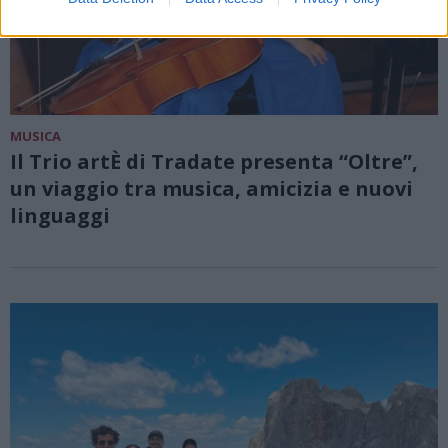
MUSICA
Il Trio artÈ di Tradate presenta “Oltre”,
un viaggio tra musica, amicizia e nuovi
linguaggi