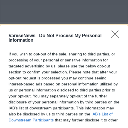
Commenti
VareseNews -
Do Not Process My Personal
Information
Accedi
o
registrati
per commentare questo
articolo.
If you wish to opt-out of the sale, sharing to third parties, or
L'email è richiesta ma non verrà mostrata ai visitatori. Il contenuto di questo
processing of your personal or sensitive information for
commento esprime il pensiero dell'autore e non rappresenta la linea editoriale
di VareseNews.it, che rimane autonoma e indipendente. I messaggi inclusi nei
targeted advertising by us, please use the below opt-out
commenti non sono testi giornalistici, ma post inviati dai singoli lettori che
possono essere automaticamente pubblicati senza filtro preventivo. I commenti
section to confirm your selection. Please note that after your
che includano uno o più link a siti esterni verranno rimossi in automatico dal
sistema.
opt-out request is processed you may continue seeing
interest-based ads based on personal information utilized by
us or personal information disclosed to third parties prior to
your opt-out. You may separately opt-out of the further
disclosure of your personal information by third parties on the
IAB’s list of downstream participants. This information may
also be disclosed by us to third parties on the
IAB’s List of
Downstream Participants
that may further disclose it to other
third parties.