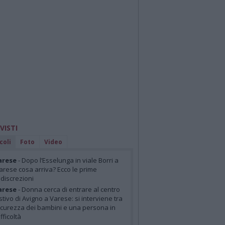
 VISTI
coli
Foto
Video
arese
- Dopo l’Esselunga in viale Borri a
arese cosa arriva? Ecco le prime
ndiscrezioni
arese
- Donna cerca di entrare al centro
stivo di Avigno a Varese: si interviene tra
icurezza dei bambini e una persona in
ifficoltà