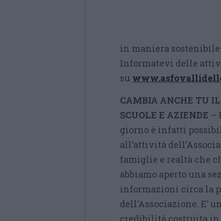
in maniera sostenibile 
Informatevi delle attiv
su
www.asfovallidelle
CAMBIA ANCHE TU IL 
SCUOLE E AZIENDE
– 
giorno è infatti possibi
all’attività dell’Associ
famiglie e realtà che 
abbiamo aperto una sezi
informazioni circa la po
dell’Associazione. E’ u
credibilità costruita i