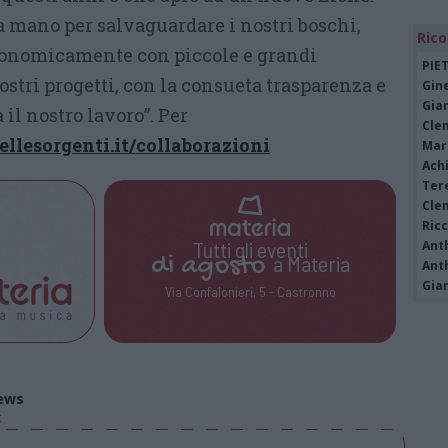
a mano per salvaguardare i nostri boschi,
Rico
onomicamente con piccole e grandi
PIE
stri progetti, con la consueta trasparenza e
Gine
Gia
 il nostro lavoro”. Per
Cle
ellesorgenti.it/collaborazioni
Mar
Achi
Tere
Cle
Ric
Tutti gli eventi
Ant
di
agosto
a Materia
Ant
Gia
Via Confalonieri, 5 - Castronno
ews
t