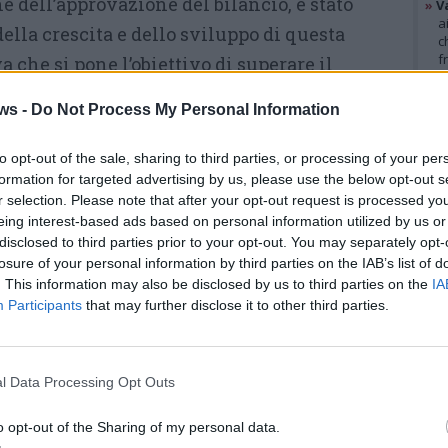
ne dell’approvazione del bilancio, è stato
»
V
a
della crescita e dello sviluppo di questa
c
f
 che si pone l’obiettivo di superare il
»
T
, combattere la polverizzazione delle
d
ws -
Do Not Process My Personal Information
s
ree per l’avvio di una rinnovata gestione
»
Ed
zzazione dei boschi di protezione. “Continua il
m
to opt-out of the sale, sharing to third parties, or processing of your per
formation for targeted advertising by us, please use the below opt-out s
o della nostra Associazione che ha
r selection. Please note that after your opt-out request is processed y
GAL
ossibile immaginare un nuovo governo dei
eing interest-based ads based on personal information utilized by us or
omunità. Ringrazio per questo i soci che
disclosed to third parties prior to your opt-out. You may separately opt-
losure of your personal information by third parties on the IAB’s list of
l nostro lavoro e quanti continuano a
. This information may also be disclosed by us to third parties on the
IA
mo e responsabilità, a partire dagli uffici
Participants
that may further disclose it to other third parties.
 Regione Lombardia e a tutti i tecnici e
aborano con noi”
l Data Processing Opt Outs
 NOSTRA CURA, CONVIENE A TUTTI
– “Il
o opt-out of the Sharing of my personal data.
 cura ed attenzione, perché conviene a tutti.