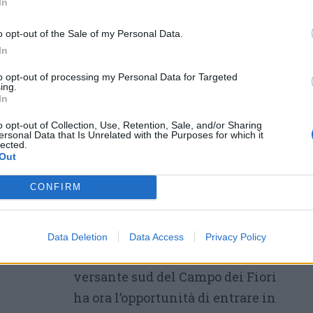
In
regole di funzionamento di ASFO con la
 Statuto –precisa il Presidente Boriani-, ci
o opt-out of the Sale of my Personal Data.
In
ni delle prossime settimane: un convegno a
a visita guidata alle aree rinnovate su
to opt-out of processing my Personal Data for Targeted
ing.
di racconto di ASFO a Gavirate e Luvinate
In
, i tavoli di lavoro a livello regionale,
o opt-out of Collection, Use, Retention, Sale, and/or Sharing
ersonal Data that Is Unrelated with the Purposes for which it
 cui siamo coinvolti grazie ai progetti LIFE
lected.
Out
 e Nemesis”.
CONFIRM
VALORIZZARE IL BOSCO SENZA
PERDERE LA PROPRIETA’
–
“Rinnoviamo dunque l’appello:
Data Deletion
Data Access
Privacy Policy
chi è proprietario di un bosco sul
versante sud del Campo dei Fiori
ha ora l’opportunità di entrare in