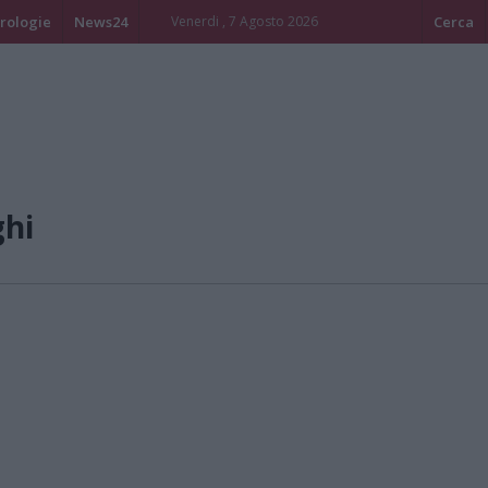
rologie
News24
Venerdi , 7 Agosto 2026
Cerca
ghi