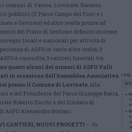
a i comuni di Varese, Luvinate, Barasso,
ti pubblici (Il Parco Campo dei Fiori e i
ate e Gavirate) ed altre realtà pronte ad
amento del Piano di Gestione definito insieme
nvegni locali e nazionali per attività di
erienza di ASFO in tante altre realtà; 3
ASFO è coinvolta; 3 cantieri forestali tra
no questi alcuni dei numeri di ASFO Valli
tati in occasione dell’Assemblea Associativa
I PIÙ
Arti
orsi presso il Comune di Luvinate
, alla
oci e del Presidente del Parco Giuseppe Barra,
»
V
V
rate Roberto Zocchi e del Sindaco di
i
di ASFO Alessandro Boriani.
»
V
e
s
I CANTIERI, NUOVI PROGETTI
– In
d