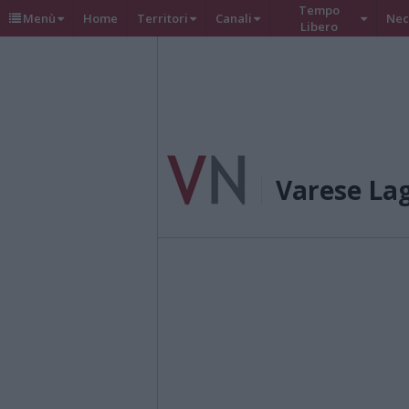
Tempo
Menù
Home
Territori
Canali
Nec
Libero
Varese La