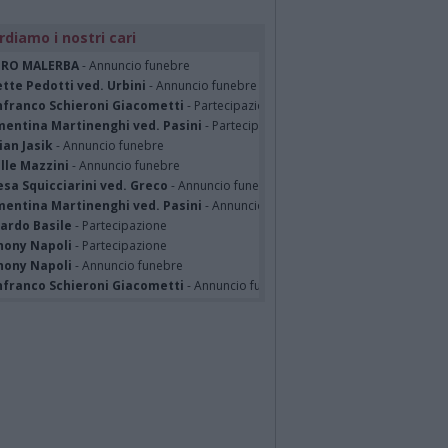
rdiamo i nostri cari
TRO MALERBA
- Annuncio funebre
tte Pedotti ved. Urbini
- Annuncio funebre
nfranco Schieroni Giacometti
- Partecipazione
mentina Martinenghi ved. Pasini
- Partecipazione
ian Jasik
- Annuncio funebre
lle Mazzini
- Annuncio funebre
sa Squicciarini ved. Greco
- Annuncio funebre
mentina Martinenghi ved. Pasini
- Annuncio funebre
cardo Basile
- Partecipazione
hony Napoli
- Partecipazione
hony Napoli
- Annuncio funebre
nfranco Schieroni Giacometti
- Annuncio funebre