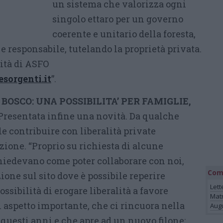
un sistema che valorizza ogni
singolo ettaro per un governo
coerente e unitario della foresta,
e responsabile, tutelando la proprietà privata.
ità di ASFO
sorgenti.it
”.
BOSCO: UNA POSSIBILITA’ PER FAMIGLIE,
Presentata infine una novità. Da qualche
le contribuire con liberalità private
azione. “Proprio su richiesta di alcune
chiedevano come poter collaborare con noi,
Com
one sul sito dove è possibile reperire
Lett
ssibilità di erogare liberalità a favore
Mat
n aspetto importante, che ci rincuora nella
Augu
n questi anni e che apre ad un nuovo filone: