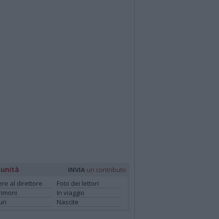
unità
INVIA
un contributo
ere al direttore
Foto dei lettori
rimoni
In viaggio
ri
Nascite