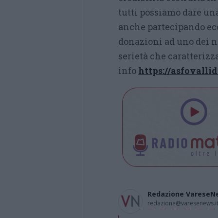
tutti possiamo dare un
anche partecipando ec
donazioni ad uno dei no
serietà che caratterizza
info
https://asfovallid
Redazione VareseN
redazione@varesenews.i