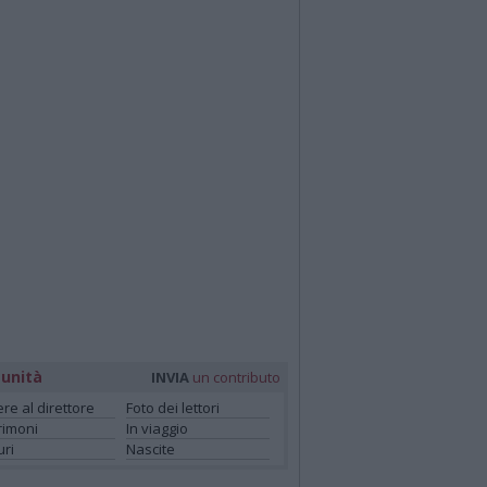
unità
INVIA
un contributo
ere al direttore
Foto dei lettori
rimoni
In viaggio
ri
Nascite