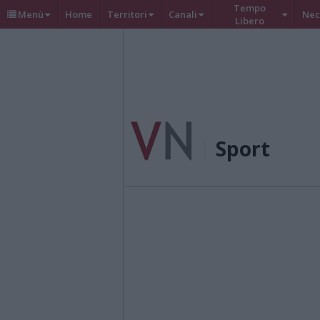
Tempo
Menù
Home
Territori
Canali
Nec
Libero
Sport