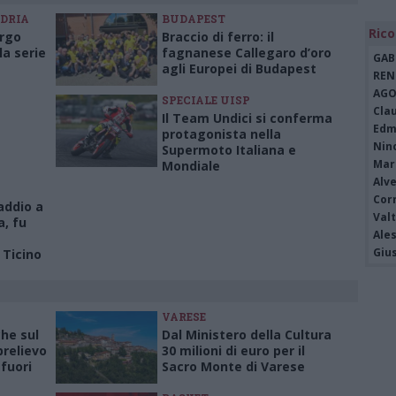
NDRIA
BUDAPEST
Rico
orgo
Braccio di ferro: il
la serie
fagnanese Callegaro d’oro
GAB
agli Europei di Budapest
REN
AGO
SPECIALE UISP
Cla
Il Team Undici si conferma
Edm
protagonista nella
Nin
Supermoto Italiana e
Mari
Mondiale
Alv
Cor
addio a
Valt
, fu
Ale
Giu
 Ticino
VARESE
che sul
Dal Ministero della Cultura
relievo
30 milioni di euro per il
fuori
Sacro Monte di Varese