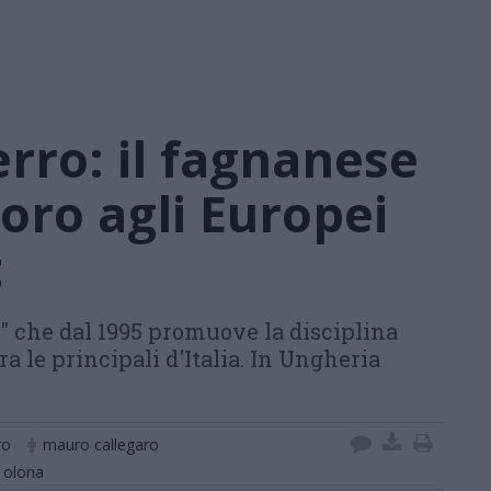
erro: il fagnanese
’oro agli Europei
t
us" che dal 1995 promuove la disciplina
a le principali d'Italia. In Ungheria
ro
mauro callegaro
 olona