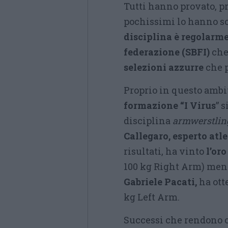
Tutti hanno provato, pr
pochissimi lo hanno sc
disciplina è regolarm
federazione (SBFI)
che 
selezioni azzurre
che p
Proprio in questo ambit
formazione “I Virus
” 
disciplina
armwerstlin
Callegaro, esperto atl
risultati, ha vinto
l’oro
100 kg Right Arm) ment
Gabriele Pacati,
ha ott
kg Left Arm.
Successi che rendono or