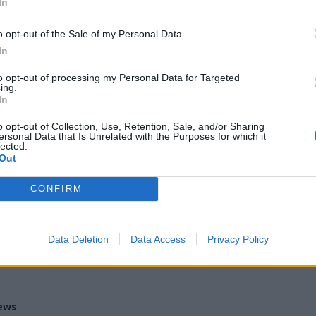
di ferro prevede la disputa di
gare
In
suddivise in categorie di sesso,
o opt-out of the Sale of my Personal Data.
a
(un po’ come accade per altri sport come il
In
ali), e a volte capita che i Virus ospitino per
to opt-out of processing my Personal Data for Targeted
rti anche atleti di levatura internazionale
.
ing.
In
to dal profilo Instagram
della società, che
tifosi e gli appassionati.
o opt-out of Collection, Use, Retention, Sale, and/or Sharing
ersonal Data that Is Unrelated with the Purposes for which it
lected.
Out
CONFIRM
Tutti gli eventi
di
agosto
a Materia
Via Confalonieri, 5 - Castronno
Data Deletion
Data Access
Privacy Policy
ews