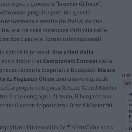
ima o poi, a giocare a
“braccio di ferro”,
elto come proprio sport. Ma questa
ente normata
e gestita (in Italia) da una
tra le altre cose organizza l’attività delle
rendono parte ai tornei internazionali.
o spicca la prova di
due atleti della
si sono distinti ai
Campionati Europei
della
g
recentemente disputati a Budapest.
Mauro
I PIÙ
eta di Fagnano Olona
non nuovo a grandi
Arti
nella propria categoria (Senior Grand Master
»
V
re il suo compagno di team, il bergamasco
a
enuto il secondo posto tra i Grand Master 90
s
»
Ti
P
S
goglioso l’intero club de “I Virus” che sono
»
V