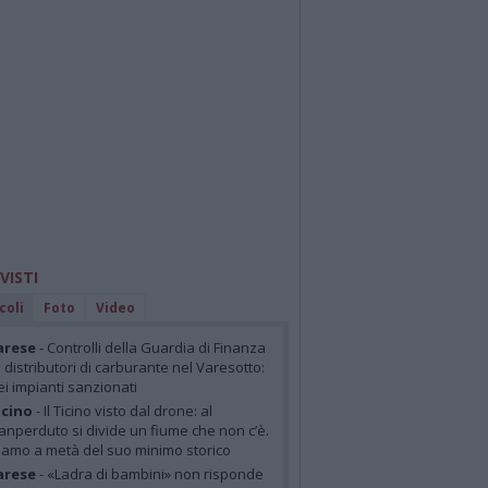
 VISTI
coli
Foto
Video
arese
- Controlli della Guardia di Finanza
i distributori di carburante nel Varesotto:
ei impianti sanzionati
cino
- Il Ticino visto dal drone: al
anperduto si divide un fiume che non c’è.
iamo a metà del suo minimo storico
arese
- «Ladra di bambini» non risponde