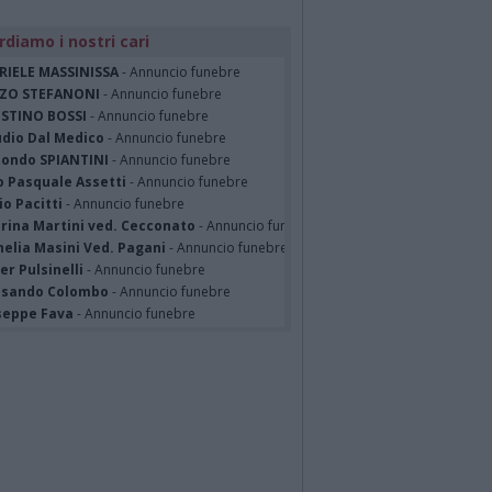
rdiamo i nostri cari
RIELE MASSINISSA
- Annuncio funebre
ZO STEFANONI
- Annuncio funebre
STINO BOSSI
- Annuncio funebre
udio Dal Medico
- Annuncio funebre
ondo SPIANTINI
- Annuncio funebre
o Pasquale Assetti
- Annuncio funebre
o Pacitti
- Annuncio funebre
erina Martini ved. Cecconato
- Annuncio funebre
nelia Masini Ved. Pagani
- Annuncio funebre
er Pulsinelli
- Annuncio funebre
ssando Colombo
- Annuncio funebre
seppe Fava
- Annuncio funebre