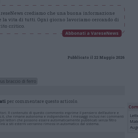
t
VareseNews crediamo che una buona informazione
 la vita di tutti. Ogni giorno lavoriamo cercando di
ito critico.
Abbonati a VareseNews
Pubblicato il 22 Maggio 2026
rus braccio di ferro
ati
per commentare questo articolo.
Com
tatori. Il contenuto di questo commento esprime il pensiero dell'autore e
Lett
s.it, che rimane autonoma e indipendente. I messaggi inclusi nei commenti
ingoli lettori che possono essere automaticamente pubblicati senza filtro
Mat
nk a siti esterni verranno rimossi in automatico dal sistema.
Augu