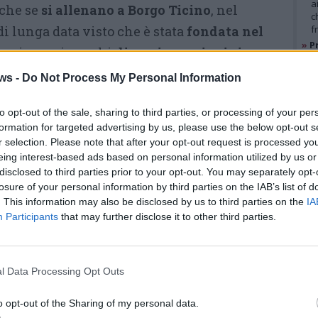
a
nche se
si allenano a Borgo Ticino
, nel
c
i lunga data visto che è stata
fondata nel
f
»
Pr
e nei propri ranghi
diversi campioni sia
e
l
ionali.
Insomma, un contributo importante
ws -
Do Not Process My Personal Information
»
M
erstling italiano, tanto che in occasione dei
e
l
to opt-out of the sale, sharing to third parties, or processing of your per
“I Virus” hanno organizzato una
gara a Pavia
formation for targeted advertising by us, please use the below opt-out s
ti da tutto il Paese.
r selection. Please note that after your opt-out request is processed y
GAL
eing interest-based ads based on personal information utilized by us or
Per completare il percorso,
disclosed to third parties prior to your opt-out. You may separately opt-
losure of your personal information by third parties on the IAB’s list of
all’interno del club ci sono anche
. This information may also be disclosed by us to third parties on the
IA
alcuni arbitri ufficiali e alcuni
Participants
that may further disclose it to other third parties.
istruttori
riconosciuti dalla
federazione: un pacchetto
l Data Processing Opt Outs
completo che merita di essere
conosciuto. Il mondo del braccio
o opt-out of the Sharing of my personal data.