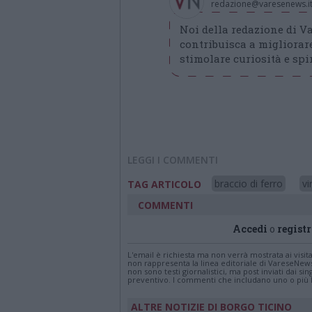
redazione@varesenews.i
Noi della redazione di 
contribuisca a migliorare
stimolare curiosità e spir
LEGGI I COMMENTI
braccio di ferro
vi
TAG ARTICOLO
COMMENTI
Accedi
o
registr
L'email è richiesta ma non verrà mostrata ai visi
non rappresenta la linea editoriale di VareseNew
non sono testi giornalistici, ma post inviati dai s
preventivo. I commenti che includano uno o più li
ALTRE NOTIZIE DI BORGO TICINO