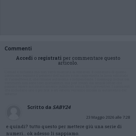
Commenti
Accedi
o
registrati
per commentare questo
articolo.
L'email è richiesta ma non verrà mostrata ai visitatori. Il contenuto di questo
commento esprime il pensiero dell'autore e non rappresenta la linea editoriale
di VareseNews.it, che rimane autonoma e indipendente. I messaggi inclusi nei
commenti non sono testi giornalistici, ma post inviati dai singoli lettori che
possono essere automaticamente pubblicati senza filtro preventivo. I commenti
che includano uno o più link a siti esterni verranno rimossi in automatico dal
sistema.
Scritto da
SABY24
23 Maggio 2026 alle 7:28
e quindi? tutto questo per mettere giù una serie di
numeri… ok adesso li sappiamo.