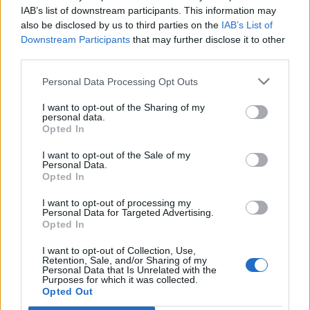
rette medie del 2021 con quelle del 2025 nelle
IAB’s list of downstream participants. This information may
also be disclosed by us to third parties on the
IAB’s List of
stesse strutture,
l’aumento è dell’11,4%
: si è
Downstream Participants
that may further disclose it to other
passati da una media di 73,54 a 81,90 euro al
third parties.
giorno. Otto euro in più ogni giorno, che a
Personal Data Processing Opt Outs
fine anno fanno circa 3.000 euro in più sul
I want to opt-out of the Sharing of my
personal data.
conto della famiglia.
Opted In
Su 60 RSA censite in provincia, 39 hanno
I want to opt-out of the Sale of my
Personal Data.
almeno una tariffa per posti solventi
Opted In
dichiarata nei dati 2025. La retta media per i
I want to opt-out of processing my
Personal Data for Targeted Advertising.
posti solventi varesini è di 102,20 euro al
Opted In
giorno, in linea con il dato Insubria, ma con
I want to opt-out of Collection, Use,
Retention, Sale, and/or Sharing of my
punte molto elevate. Su base mensile,
Personal Data that Is Unrelated with the
Purposes for which it was collected.
scegliere un posto solvente nelle strutture
Opted Out