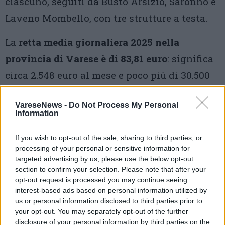
ciascuno, seguiti da Busto Arsizio, Saronno e
Laveno Mombello, con tre strutture a testa.
La
retta media giornaliera 2025 nella
provincia di Varese è di 83,81 euro
: significa
circa 2.548 euro al mese e poco più di 30.500
euro l’anno. Un valore superiore di quasi 8
VareseNews -
Do Not Process My Personal
euro al giorno rispetto alla media regionale
Information
lombarda (76,02 euro). Significa che, in media,
If you wish to opt-out of the sale, sharing to third parties, or
una famiglia varesina spende quasi 240 euro
processing of your personal or sensitive information for
in più al mese rispetto al benchmark
targeted advertising by us, please use the below opt-out
section to confirm your selection. Please note that after your
lombardo per mantenere un proprio caro in
opt-out request is processed you may continue seeing
RSA.
interest-based ads based on personal information utilized by
us or personal information disclosed to third parties prior to
your opt-out. You may separately opt-out of the further
Il trend è in netta crescita. Confrontando le
disclosure of your personal information by third parties on the