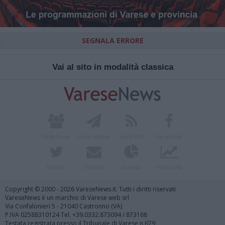
SEGNALA ERRORE
Vai al sito in modalità classica
Redazione
Invia notizia
Feed RSS
Facebook
Twitter
Contatti
Società
Pubblicità
Copyright © 2000 - 2026 VareseNews.it. Tutti i diritti riservati
VareseNews è un marchio di Varese web srl
Via Confalonieri 5 - 21040 Castronno (VA)
P.IVA 02588310124 Tel. +39.0332.873094 / 873168
Testata registrata presso il Tribunale di Varese n.679