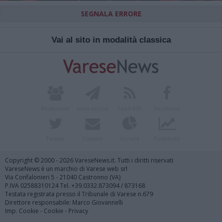
SEGNALA ERRORE
Vai al sito in modalità classica
Redazione
Invia notizia
Feed RSS
Facebook
Twitter
Contatti
Società
Pubblicità
Copyright © 2000 - 2026 VareseNews.it. Tutti i diritti riservati
VareseNews è un marchio di Varese web srl
Via Confalonieri 5 - 21040 Castronno (VA)
P.IVA 02588310124 Tel. +39.0332.873094 / 873168
Testata registrata presso il Tribunale di Varese n.679
Direttore responsabile: Marco Giovannelli
Imp. Cookie
-
Cookie
-
Privacy