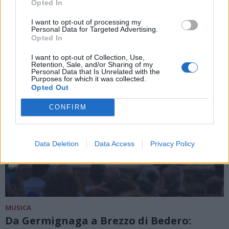
Opted In
I want to opt-out of processing my
Personal Data for Targeted Advertising.
Opted In
I want to opt-out of Collection, Use,
Retention, Sale, and/or Sharing of my
Personal Data that Is Unrelated with the
Purposes for which it was collected.
Opted Out
CONFIRM
Data Deletion
Data Access
Privacy Policy
MUSICA
Da Germignaga a Brezzo di Bedero: