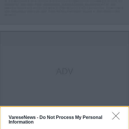
di VareseNews.it, che rimane autonoma e indipendente. I messaggi inclusi nei
commenti non sono testi giornalistici, ma post inviati dai singoli lettori che
possono essere automaticamente pubblicati senza filtro preventivo. I commenti
che includano uno o più link a siti esterni verranno rimossi in automatico dal
sistema.
ADV
VareseNews -
Do Not Process My Personal
Information