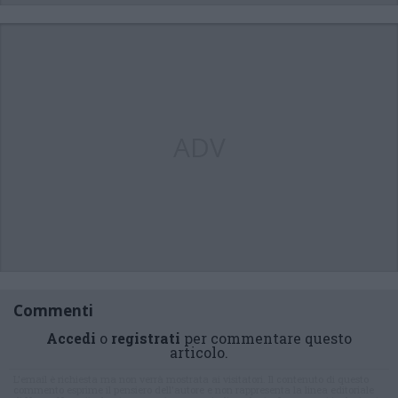
ADV
Commenti
Accedi
o
registrati
per commentare questo
articolo.
L'email è richiesta ma non verrà mostrata ai visitatori. Il contenuto di questo
commento esprime il pensiero dell'autore e non rappresenta la linea editoriale