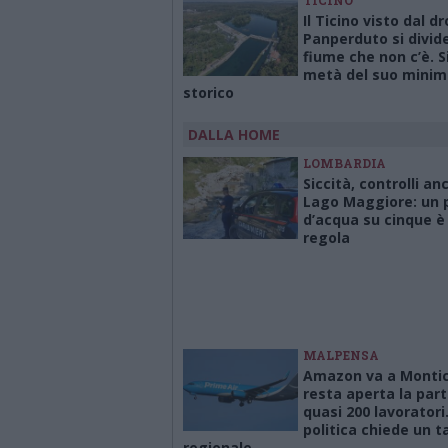
TICINO
Il Ticino visto dal dr
Panperduto si divid
fiume che non c’è. 
metà del suo minim
storico
DALLA HOME
LOMBARDIA
Siccità, controlli an
Lago Maggiore: un p
d’acqua su cinque è 
regola
MALPENSA
Amazon va a Montich
resta aperta la part
quasi 200 lavoratori
politica chiede un t
regionale