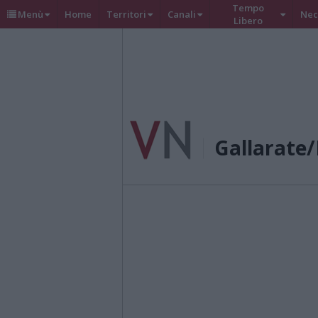
Tempo
Menù
Home
Territori
Canali
Nec
Libero
Gallarate