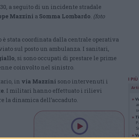
9:30, a seguito di un incidente stradale
ppe Mazzini
a
Somma Lombardo
.
(foto
 è stata coordinata dalla centrale operativa
viato sul posto un ambulanza. I sanitari,
giallo
, si sono occupati di prestare le prime
nne coinvolto nel sinistro.
I PIÙ
tario, in
via Mazzini
sono intervenuti i
Arti
te
. I militari hanno effettuato i rilievi
re la dinamica dell’accaduto.
»
V
a
s
»
Ti
P
S
»
V