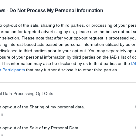
a
c
ws -
Do Not Process My Personal Information
f
»
Pr
e
to opt-out of the sale, sharing to third parties, or processing of your per
l
formation for targeted advertising by us, please use the below opt-out s
»
M
r selection. Please note that after your opt-out request is processed y
e
eing interest-based ads based on personal information utilized by us or
l
Tutti gli eventi
disclosed to third parties prior to your opt-out. You may separately opt-
di
agosto
a Materia
losure of your personal information by third parties on the IAB’s list of
GAL
. This information may also be disclosed by us to third parties on the
IA
Via Confalonieri, 5 - Castronno
Participants
that may further disclose it to other third parties.
ews
l Data Processing Opt Outs
t
o opt-out of the Sharing of my personal data.
VareseNews crediamo che una buona informazione
 la vita di tutti. Ogni giorno lavoriamo cercando di
In
ito critico.
Abbonati a VareseNews
o opt-out of the Sale of my Personal Data.
In