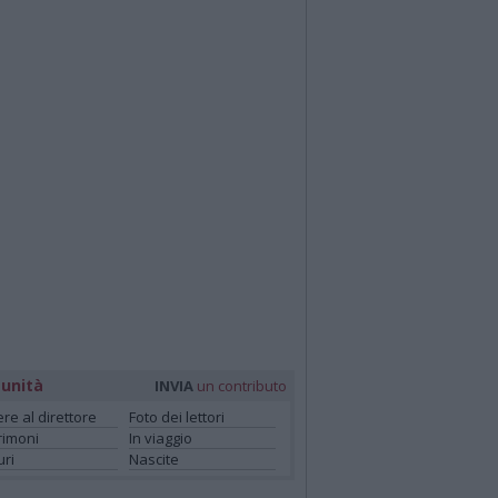
unità
INVIA
un contributo
ere al direttore
Foto dei lettori
rimoni
In viaggio
ri
Nascite