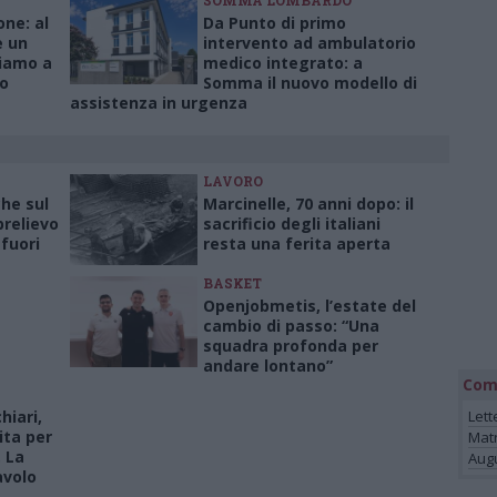
SOMMA LOMBARDO
one: al
Da Punto di primo
e un
intervento ad ambulatorio
Siamo a
medico integrato: a
o
Somma il nuovo modello di
assistenza in urgenza
LAVORO
che sul
Marcinelle, 70 anni dopo: il
relievo
sacrificio degli italiani
fuori
resta una ferita aperta
BASKET
Openjobmetis, l’estate del
cambio di passo: “Una
squadra profonda per
andare lontano”
Com
iari,
Lett
ita per
Mat
. La
Augu
avolo