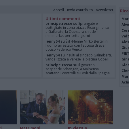
Accedi
Invia contributo
Newsletter
Rico
Ultimi commenti
Mar
principe.rosso su
Sprangate e
Alv
bottigliate in zona piazza Risorgimento
Cor
a Gallarate, la Questura chiude il
minimarket per sette giorni
Valt
lenny54 su
È il 44enne Mirko Bertellini
Ale
l'uomo arrestato con l'accusa di aver
Giu
ucciso Federico Venco
PIE
lenny54 su
Insulti al sindaco Galimberti,
vandalizzata a Varese la piscina Copelli
Gine
principe.rosso su
Il governo
Gia
sospende Schengen, a Malpensa
Cle
scattano i controlli sui voli dalla Spagna
Mar
Felice su
È Federico Venco il
Achi
motociclista gentile vittima dell’omicidio
di Somma Lombardo
Felice su
Il governo sospende
Schengen, a Malpensa scattano i
controlli sui voli dalla Spagna
i
Matrimoni
In Viaggio