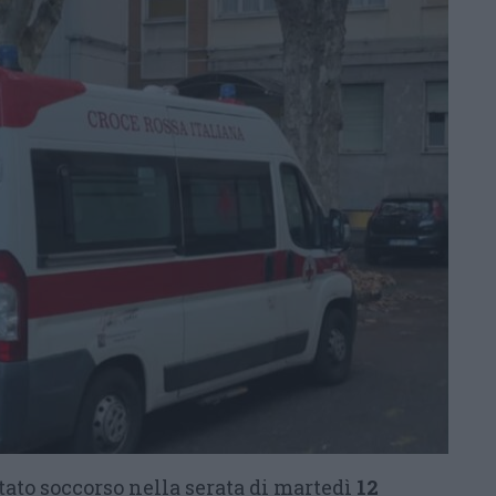
tato soccorso nella serata di martedì
12