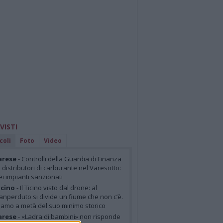
 VISTI
coli
Foto
Video
arese
- Controlli della Guardia di Finanza
i distributori di carburante nel Varesotto:
ei impianti sanzionati
cino
- Il Ticino visto dal drone: al
anperduto si divide un fiume che non c’è.
iamo a metà del suo minimo storico
arese
- «Ladra di bambini» non risponde