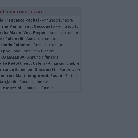
rdiamo i nostri cari
io Francesco Pacitti
- Annuncio funebre
erina Martini ved. Cecconato
- Annuncio funebre
nelia Masini Ved. Pagani
- Annuncio funebre
er Pulsinelli
- Annuncio funebre
ssando Colombo
- Annuncio funebre
seppe Fava
- Annuncio funebre
TRO MALERBA
- Annuncio funebre
tte Pedotti ved. Urbini
- Annuncio funebre
nfranco Schieroni Giacometti
- Partecipazione
mentina Martinenghi ved. Pasini
- Partecipazione
ian Jasik
- Annuncio funebre
lle Mazzini
- Annuncio funebre