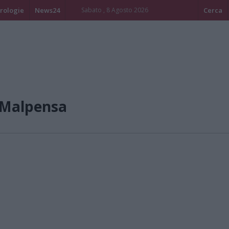
rologie
News24
Sabato , 8 Agosto 2026
Cerca
/Malpensa