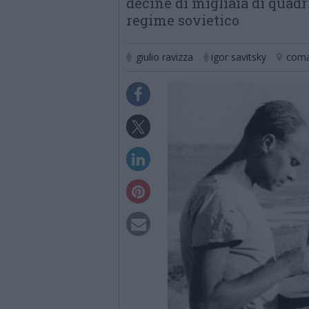
decine di migliaia di quadr
regime sovietico
giulio ravizza
igor savitsky
coma