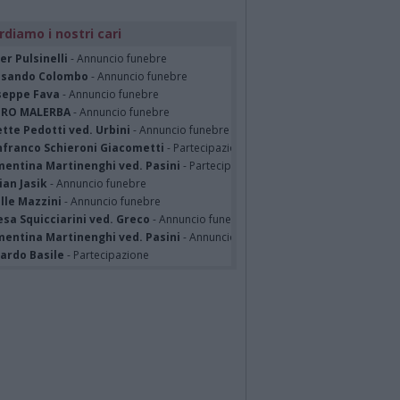
rdiamo i nostri cari
er Pulsinelli
- Annuncio funebre
ssando Colombo
- Annuncio funebre
seppe Fava
- Annuncio funebre
TRO MALERBA
- Annuncio funebre
tte Pedotti ved. Urbini
- Annuncio funebre
nfranco Schieroni Giacometti
- Partecipazione
mentina Martinenghi ved. Pasini
- Partecipazione
ian Jasik
- Annuncio funebre
lle Mazzini
- Annuncio funebre
sa Squicciarini ved. Greco
- Annuncio funebre
mentina Martinenghi ved. Pasini
- Annuncio funebre
cardo Basile
- Partecipazione