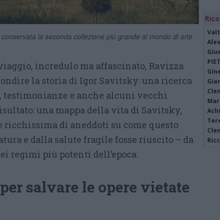
Rico
Valt
è conservata la seconda collezione più grande al mondo di arte
Ale
Giu
PIE
viaggio, incredulo ma affascinato, Ravizza
Gine
ondire la storia di Igor Savitsky: una ricerca
Gia
Cle
li, testimonianze e anche alcuni vecchi
Mar
isultato: una mappa della vita di Savitsky,
Achi
Tere
te ricchissima di aneddoti su come questo
Cle
tura e dalla salute fragile fosse riuscito – da
Ric
dei regimi più potenti dell’epoca.
 per salvare le opere vietate