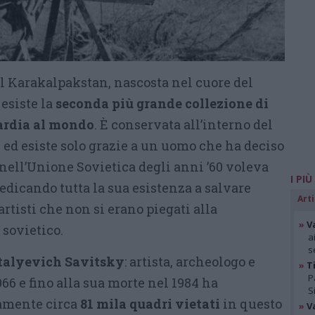
del Karakalpakstan, nascosta nel cuore del
, esiste la
seconda più grande collezione di
ardia al mondo
. È conservata all’interno del
 ed esiste solo grazie a un uomo che ha deciso
e nell’Unione Sovietica degli anni ’60 voleva
I PIÙ
dedicando tutta la sua esistenza a salvare
Arti
 artisti che non si erano piegati alla
»
V
 sovietico.
a
s
italyevich Savitsky
: artista, archeologo e
»
Ti
P
966 e fino alla sua morte nel 1984 ha
S
namente circa
81 mila quadri vietati
in questo
»
V