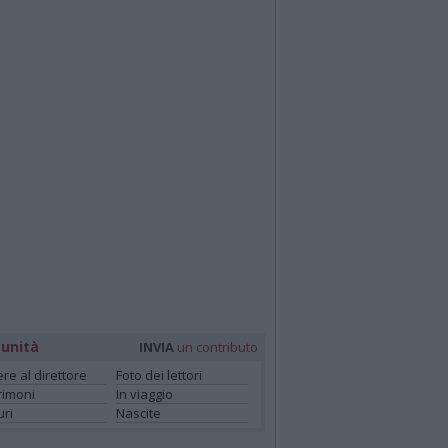
unità
INVIA
un contributo
ere al direttore
Foto dei lettori
rimoni
In viaggio
ri
Nascite