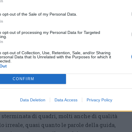
In
prossimo volo, Ravizza chiese
consigli su cosa visitare al
o opt-out of the Sale of my Personal Data.
In
concierge del modestissimo
hotel che gli era stato assegnato.
to opt-out of processing my Personal Data for Targeted
ing.
«Qui – spiegò il custode –
In
abbiamo solo tre cose: un
mare
o opt-out of Collection, Use, Retention, Sale, and/or Sharing
ersonal Data that Is Unrelated with the Purposes for which it
Aral
), il più importante
laboratorio di armi
lected.
Out
 Sovietica (ora smantellato) e un’enorme
d’avanguardia
». Ravizza scelse la terza
CONFIRM
eo statale d’Arte di Nukus
dall’unica guida
Data Deletion
Data Access
Privacy Policy
a presenza di un visitatore – Ravizza si ritrovò
a sterminata di quadri, molti anche di qualità
o irreale, quasi quanto le parole della guida,