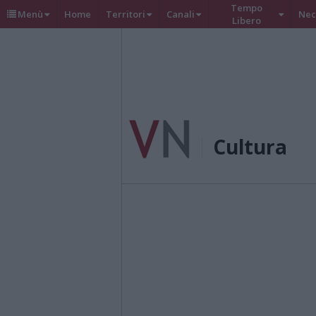
Tempo
Menù
Home
Territori
Canali
Nec
Libero
Cultura