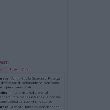
 VISTI
coli
Foto
Video
arese
- Controlli della Guardia di Finanza
i distributori di carburante nel Varesotto:
ei impianti sanzionati
cino
- Il Ticino visto dal drone: al
anperduto si divide un fiume che non c’è.
iamo a metà del suo minimo storico
arese
- «Ladra di bambini» non risponde