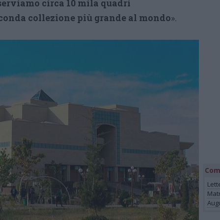
erviamo circa 10 mila quadri
econda collezione più grande al mondo
».
Com
Lett
Mat
Augu