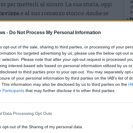
a
s per metterli al sicuro. La sua storia, oggi
c
Ravizza
e al suo romanzo storico
Anche se
f
»
Pr
e
l
figura Igor Vitalyevich Savitsky nel deserto di
ws -
Do Not Process My Personal Information
»
M
al Museo di Nukus)
e
l
to opt-out of the sale, sharing to third parties, or processing of your per
formation for targeted advertising by us, please use the below opt-out s
per sbaglio 14 anni fa
r selection. Please note that after your opt-out request is processed y
GAL
eing interest-based ads based on personal information utilized by us or
nda di Savitsky per caso 14 anni fa durante
disclosed to third parties prior to your opt-out. You may separately opt-
losure of your personal information by third parties on the IAB’s list of
dopo aver perso una partita a “pari o dispari”
. This information may also be disclosed by us to third parties on the
IA
ssere così costretto a fare scalo a Nukus per
Participants
that may further disclose it to other third parties.
oking.
Atterrato nella capitale
l Data Processing Opt Outs
circondata dal deserto e non
o opt-out of the Sharing of my personal data.
sapendo cosa fare in attesa del