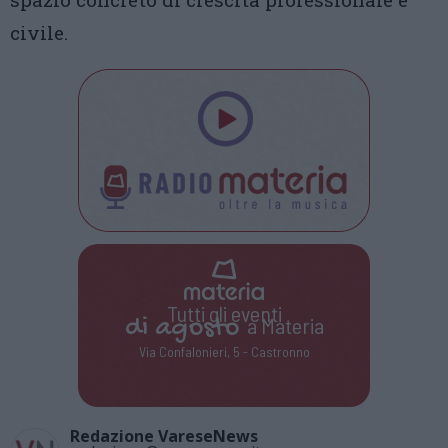
civile.
Tutti gli eventi
di
agosto
a Materia
Via Confalonieri, 5 - Castronno
Redazione VareseNews