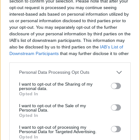
section to confirm your selection. Please note that after your
opt-out request is processed you may continue seeing
interest-based ads based on personal information utilized by
us or personal information disclosed to third parties prior to
your opt-out. You may separately opt-out of the further
Commenti
disclosure of your personal information by third parties on the
Accedi
o
registrati
per commentare questo
IAB’s list of downstream participants. This information may
articolo.
also be disclosed by us to third parties on the
IAB’s List of
Downstream Participants
that may further disclose it to other
L'email è richiesta ma non verrà mostrata ai visitatori. Il contenuto di questo
commento esprime il pensiero dell'autore e non rappresenta la linea editoriale
third parties.
di VareseNews.it, che rimane autonoma e indipendente. I messaggi inclusi nei
commenti non sono testi giornalistici, ma post inviati dai singoli lettori che
possono essere automaticamente pubblicati senza filtro preventivo. I commenti
Personal Data Processing Opt Outs
che includano uno o più link a siti esterni verranno rimossi in automatico dal
sistema.
I want to opt-out of the Sharing of my
personal data.
Opted In
I want to opt-out of the Sale of my
Personal Data.
Opted In
I want to opt-out of processing my
Personal Data for Targeted Advertising.
ADV
Opted In