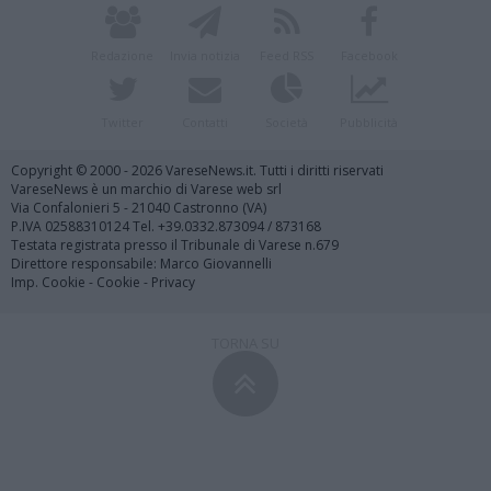
Redazione
Invia notizia
Feed RSS
Facebook
Twitter
Contatti
Società
Pubblicità
Copyright © 2000 - 2026 VareseNews.it. Tutti i diritti riservati
VareseNews è un marchio di Varese web srl
Via Confalonieri 5 - 21040 Castronno (VA)
P.IVA 02588310124 Tel. +39.0332.873094 / 873168
Testata registrata presso il Tribunale di Varese n.679
Direttore responsabile: Marco Giovannelli
Imp. Cookie
-
Cookie
-
Privacy
TORNA SU