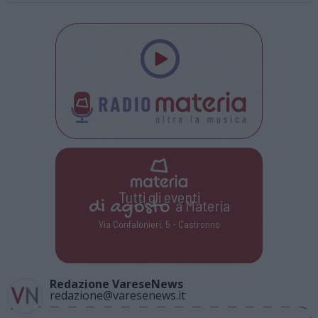
Tutti gli eventi
di
agosto
a Materia
Via Confalonieri, 5 - Castronno
Redazione VareseNews
redazione@varesenews.it