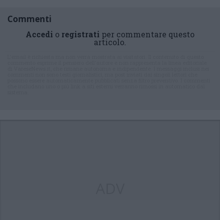
Commenti
Accedi
o
registrati
per commentare questo
articolo.
L'email è richiesta ma non verrà mostrata ai visitatori. Il contenuto di questo
commento esprime il pensiero dell'autore e non rappresenta la linea editoriale
di VareseNews.it, che rimane autonoma e indipendente. I messaggi inclusi nei
commenti non sono testi giornalistici, ma post inviati dai singoli lettori che
possono essere automaticamente pubblicati senza filtro preventivo. I commenti
che includano uno o più link a siti esterni verranno rimossi in automatico dal
sistema.
ADV