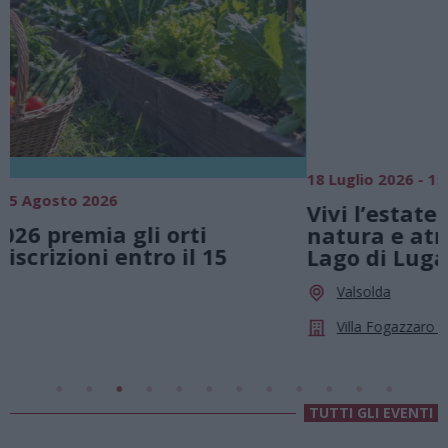
18 Luglio 2026 - 15 Agosto 2026
0
Vivi l’estate a Villa Fogazzaro Roi. Tra
natura e atmosfere senza tempo sul
Lago di Lugano
Valsolda
Villa Fogazzaro Roi
TUTTI GLI EVENTI