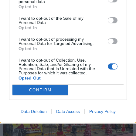
personal data.
Opted In
LAVENO MOMBELLO
I want to opt-out of the Sale of my
Viabilità a Laveno Mombello: Civitas
Personal Data.
Opted In
rilancia su cavalcavia, traffico pesante e
passaggio a livello
I want to opt-out of processing my
Personal Data for Targeted Advertising.
Opted In
I want to opt-out of Collection, Use,
Retention, Sale, and/or Sharing of my
Personal Data that Is Unrelated with the
Purposes for which it was collected.
Opted Out
CONFIRM
Data Deletion
Data Access
Privacy Policy