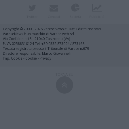
Twitter
Contatti
Società
Pubblicità
Copyright © 2000 - 2026 VareseNews.it. Tutti i diritti riservati
VareseNews è un marchio di Varese web srl
Via Confalonieri 5 - 21040 Castronno (VA)
P.IVA 02588310124 Tel. +39.0332.873094 / 873168
Testata registrata presso il Tribunale di Varese n.679
Direttore responsabile: Marco Giovannelli
Imp. Cookie
-
Cookie
-
Privacy
TORNA SU