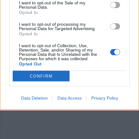
I want to opt-out of the Sale of my
Accedi
o
registrati
per commentare questo
Personal Data.
articolo.
Opted In
L'email è richiesta ma non verrà mostrata ai visitatori. Il contenuto di questo
commento esprime il pensiero dell'autore e non rappresenta la linea editoriale
I want to opt-out of processing my
di VareseNews.it, che rimane autonoma e indipendente. I messaggi inclusi nei
Personal Data for Targeted Advertising.
commenti non sono testi giornalistici, ma post inviati dai singoli lettori che
possono essere automaticamente pubblicati senza filtro preventivo. I commenti
Opted In
che includano uno o più link a siti esterni verranno rimossi in automatico dal
sistema.
I want to opt-out of Collection, Use,
Retention, Sale, and/or Sharing of my
Personal Data that Is Unrelated with the
Purposes for which it was collected.
Opted Out
CONFIRM
ADV
Data Deletion
Data Access
Privacy Policy