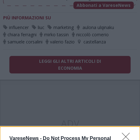
Abbonati a VareseNews
PIÙ INFORMAZIONI SU
influencer
liuc
marketing
aulona ulqinaku
chiara ferragni
mirko tassin
niccolò comerio
samuele corsalini
valerio fazio
castellanza
LEGGI GLI ALTRI ARTICOLI DI
ECONOMIA
ADV
VareseNews -
Do Not Process My Personal