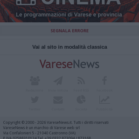
SEGNALA ERRORE
Vai al sito in modalità classica
Redazione
Invia notizia
Feed RSS
Facebook
Twitter
Contatti
Società
Pubblicità
Copyright © 2000 - 2026 VareseNews.it. Tutti i diritti riservati
VareseNews è un marchio di Varese web srl
Via Confalonieri 5 - 21040 Castronno (VA)
P.IVA 02588310124 Tel. +39.0332.873094 / 873168