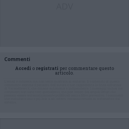
ADV
Commenti
Accedi
o
registrati
per commentare questo
articolo.
L'email è richiesta ma non verrà mostrata ai visitatori. Il contenuto di questo
commento esprime il pensiero dell'autore e non rappresenta la linea editoriale
di VareseNews.it, che rimane autonoma e indipendente. I messaggi inclusi nei
commenti non sono testi giornalistici, ma post inviati dai singoli lettori che
possono essere automaticamente pubblicati senza filtro preventivo. I commenti
che includano uno o più link a siti esterni verranno rimossi in automatico dal
sistema.