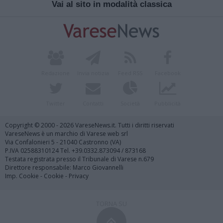
Vai al sito in modalità classica
Redazione
Invia notizia
Feed RSS
Facebook
Twitter
Contatti
Società
Pubblicità
Copyright © 2000 - 2026 VareseNews.it. Tutti i diritti riservati
VareseNews è un marchio di Varese web srl
Via Confalonieri 5 - 21040 Castronno (VA)
P.IVA 02588310124 Tel. +39.0332.873094 / 873168
Testata registrata presso il Tribunale di Varese n.679
Direttore responsabile: Marco Giovannelli
Imp. Cookie
-
Cookie
-
Privacy
TORNA SU