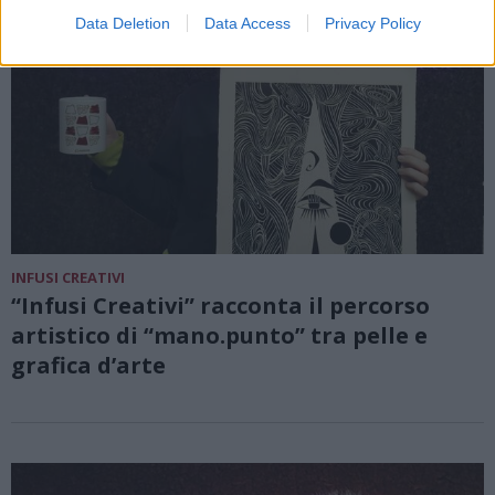
Data Deletion
Data Access
Privacy Policy
INFUSI CREATIVI
“Infusi Creativi” racconta il percorso
artistico di “mano.punto” tra pelle e
grafica d’arte