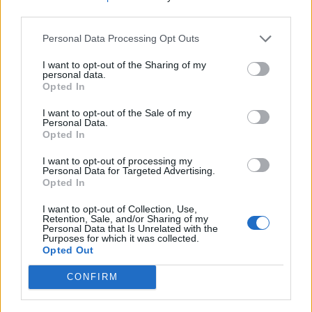
third parties.
Personal Data Processing Opt Outs
I want to opt-out of the Sharing of my
personal data.
Opted In
I want to opt-out of the Sale of my
Personal Data.
Opted In
I want to opt-out of processing my
BASKET
Personal Data for Targeted Advertising.
Lunedì 3 agosto nasce la nuova LBA:
Opted In
attesa in casa Openjobmetis
I want to opt-out of Collection, Use,
Retention, Sale, and/or Sharing of my
Personal Data that Is Unrelated with the
Purposes for which it was collected.
Opted Out
CONFIRM