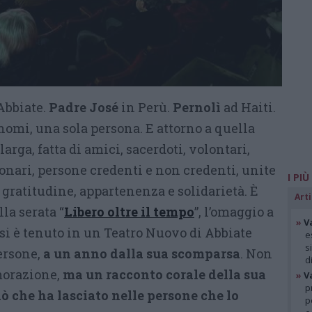
Abbiate.
Padre José
in Perù.
Pernolì
ad Haiti.
nomi, una sola persona. E attorno a quella
rga, fatta di amici, sacerdoti, volontari,
onari, persone credenti e non credenti, unite
I PIÙ
gratitudine, appartenenza e solidarietà. È
Arti
lla serata “
Libero oltre il tempo
”, l’omaggio a
»
V
si è tenuto in un Teatro Nuovo di Abbiate
e
s
ersone,
a un anno dalla sua scomparsa
. Non
d
orazione,
ma un racconto corale della sua
»
V
p
iò che ha lasciato nelle persone che lo
p