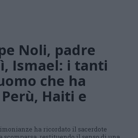
e Noli, padre
ì, Ismael: i tanti
 uomo che ha
 Perù, Haiti e
timonianze ha ricordato il sacerdote
a scomparsa, restituendo il senso di una