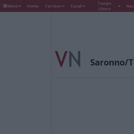
Tempo
Menù
Home
Territori
Canali
Nec
Libero
Saronno/T