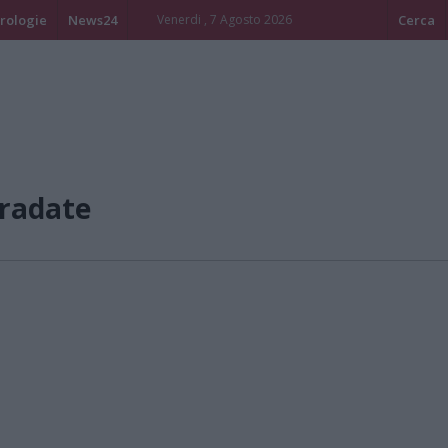
rologie
News24
Venerdi , 7 Agosto 2026
Cerca
radate