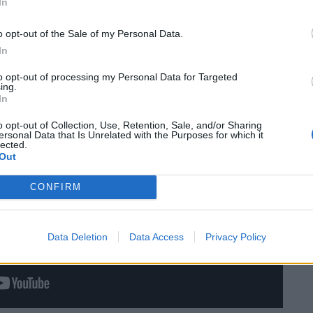
In
opolo». Per don Ambrogio, don Giuseppe è stato
 dato tutto per la gente” e “un uomo di Dio”,
o opt-out of the Sale of my Personal Data.
 queste due dimensioni senza separarle.
In
to opt-out of processing my Personal Data for Targeted
ing.
In
o opt-out of Collection, Use, Retention, Sale, and/or Sharing
ersonal Data that Is Unrelated with the Purposes for which it
lected.
Out
CONFIRM
Data Deletion
Data Access
Privacy Policy