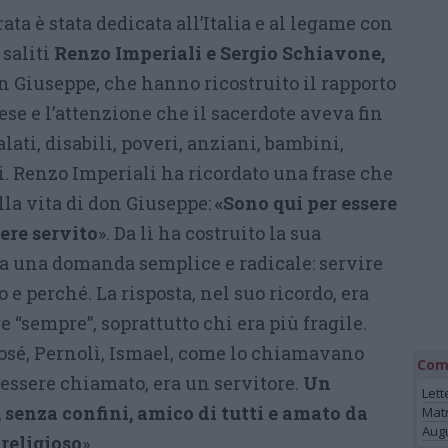
ata è stata dedicata all’Italia e al legame con
 saliti
Renzo Imperiali e Sergio Schiavone,
n Giuseppe, che hanno ricostruito il rapporto
se e l’attenzione che il sacerdote aveva fin
ti, disabili, poveri, anziani, bambini,
i. Renzo Imperiali ha ricordato una frase che
lla vita di don Giuseppe:
«Sono qui per essere
ere servito
». Da lì ha costruito la sua
a una domanda semplice e radicale: servire
 e perché. La risposta, nel suo ricordo, era
e “sempre”, soprattutto chi era più fragile.
osé, Pernolì, Ismael, come lo chiamavano
Com
 essere chiamato, era un servitore.
Un
Lett
, senza confini, amico di tutti e amato da
Mat
Augu
 religioso
».