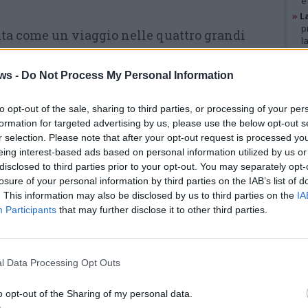
e
»
L
p
uita come un viaggio nelle quattro grandi
l
 Giuseppe:
Italia, Perù, Haiti e Niger.
Ad
»
A
g
ra di un testo di don Giuseppe affidata a
Davide
ws -
Do Not Process My Personal Information
b
 palco, si sono alternati testimoni diversi,
»
V
i
to opt-out of the sale, sharing to third parties, or processing of your per
frammento di memoria, un episodio, una
p
formation for targeted advertising by us, please use the below opt-out s
suo modo di vivere.
r selection. Please note that after your opt-out request is processed y
eing interest-based ads based on personal information utilized by us or
GAL
disclosed to third parties prior to your opt-out. You may separately opt-
è stato
don Ambrogio Cortesi, decano del
losure of your personal information by third parties on the IAB’s list of
che in Perù fu anche successore di don
. This information may also be disclosed by us to third parties on the
IA
to come un “santo della porta accanto”,
Participants
that may further disclose it to other third parties.
r “canonizzare nessuno”, ma restituendo
immerso nella vita quotidiana della gente.
l Data Processing Opt Outs
a tra la gente, si trovava nei quartieri», ha
 «Un uomo che si è immerso completamente
o opt-out of the Sharing of my personal data.