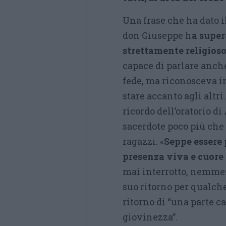
Una frase che ha dato il
don Giuseppe h
a super
strettamente religios
capace di parlare anch
fede, ma riconosceva i
stare accanto agli altr
ricordo dell’oratorio d
sacerdote poco più che
ragazzi. «
Seppe essere 
presenza viva e cuore 
mai interrotto, nemmen
suo ritorno per qualch
ritorno di “una parte ca
giovinezza”.