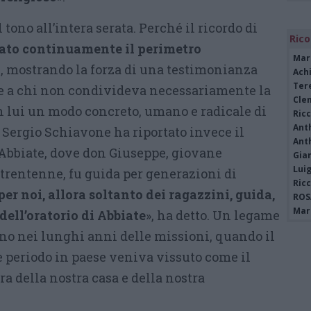
 tono all’intera serata. Perché il ricordo di
Rico
ato continuamente il perimetro
Mar
o
, mostrando la forza di una testimonianza
Achi
Tere
e a chi non condivideva necessariamente la
Cle
n lui un modo concreto, umano e radicale di
Ric
Ant
i. Sergio Schiavone ha riportato invece il
Ant
i Abbiate, dove don Giuseppe, giovane
Gia
Luig
 trentenne, fu guida per generazioni di
Ric
per noi, allora soltanto dei ragazzini, guida,
ROS
Mari
dell’oratorio di Abbiate
», ha detto. Un legame
o nei lunghi anni delle missioni, quando il
e periodo in paese veniva vissuto come il
ra della nostra casa e della nostra