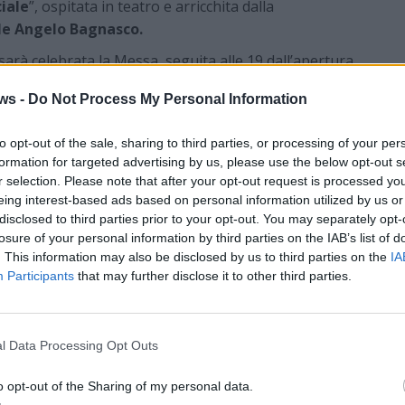
iale
”, ospitata in teatro e arricchita dalla
le Angelo Bagnasco.
sarà celebrata la Messa, seguita alle 19 dall’apertura
ws -
Do Not Process My Personal Information
 21 con un appuntamento musicale animato dal gruppo
to opt-out of the sale, sharing to third parties, or processing of your per
formation for targeted advertising by us, please use the below opt-out s
o in oratorio e i giochi per i
r selection. Please note that after your opt-out request is processed y
eing interest-based ads based on personal information utilized by us or
disclosed to third parties prior to your opt-out. You may separately opt-
ornata inizierà alle 10.30 con la Messa dedicata agli
losure of your personal information by third parties on the IAB’s list of
. This information may also be disclosed by us to third parties on the
IA
Participants
that may further disclose it to other third parties.
onale pranzo in oratorio, con possibilità di
parrocchia oppure tramite WhatsApp (380 159 4338). Il
agne, secondo a scelta e torta per gli adulti, mentre
l Data Processing Opt Outs
ile una formula dedicata.
 l’oratorio ospiterà giochi e attività per bambini e
o opt-out of the Sharing of my personal data.