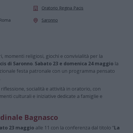
Oratorio Regina Pacis
a Roma
Saronno
, momenti religiosi, giochi e convivialità per la
cis di Saronno
.
Sabato 23 e domenica 24 maggio
la
dizionale festa patronale con un programma pensato
.
flessione, socialità e attività in oratorio, con
nti culturali e iniziative dedicate a famiglie e
ardinale Bagnasco
ato 23 maggio
alle 11 con la conferenza dal titolo “
La