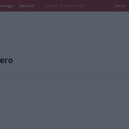
rologie
News24
Giovedi , 6 Agosto 2026
Cerca
ero