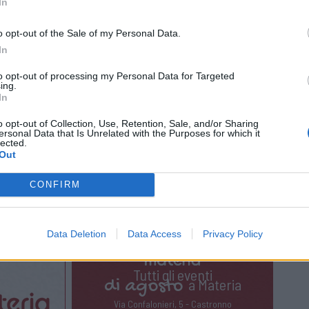
In
esoro al Lego Day
fino ai giochi organizzati dagli
o opt-out of the Sale of my Personal Data.
rata con la riapertura della paninoteca e un dj set
In
to opt-out of processing my Personal Data for Targeted
ing.
In
19 Maggio 2026
o opt-out of Collection, Use, Retention, Sale, and/or Sharing
ersonal Data that Is Unrelated with the Purposes for which it
lected.
Out
CONFIRM
no
weekend
cardinale angelo bagnasco
Data Deletion
Data Access
Privacy Policy
Tutti gli eventi
di
agosto
a Materia
Via Confalonieri, 5 - Castronno