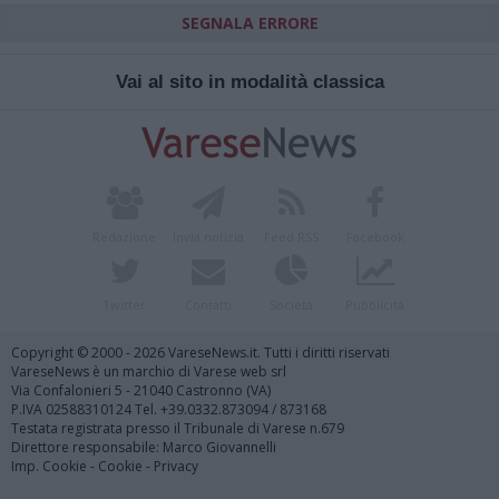
SEGNALA ERRORE
Vai al sito in modalità classica
Redazione
Invia notizia
Feed RSS
Facebook
Twitter
Contatti
Società
Pubblicità
Copyright © 2000 - 2026 VareseNews.it. Tutti i diritti riservati
VareseNews è un marchio di Varese web srl
Via Confalonieri 5 - 21040 Castronno (VA)
P.IVA 02588310124 Tel. +39.0332.873094 / 873168
Testata registrata presso il Tribunale di Varese n.679
Direttore responsabile: Marco Giovannelli
Imp. Cookie
-
Cookie
-
Privacy