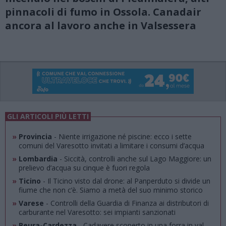
pinnacoli di fumo in Ossola. Canadair
ancora al lavoro anche in Valsessera
GLI ARTICOLI PIÙ LETTI
»
Provincia
- Niente irrigazione né piscine: ecco i sette
comuni del Varesotto invitati a limitare i consumi d’acqua
»
Lombardia
- Siccità, controlli anche sul Lago Maggiore: un
prelievo d’acqua su cinque è fuori regola
»
Ticino
- Il Ticino visto dal drone: al Panperduto si divide un
fiume che non c’è. Siamo a metà del suo minimo storico
»
Varese
- Controlli della Guardia di Finanza ai distributori di
carburante nel Varesotto: sei impianti sanzionati
»
Beura-Cardezza
- Cadavere scoperto in una forra in val