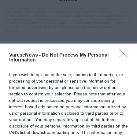
L'email è richiesta ma non verrà mostrata ai visitatori. Il contenuto di questo
commento esprime il pensiero dell'autore e non rappresenta la linea editoriale
di VareseNews.it, che rimane autonoma e indipendente. I messaggi inclusi nei
commenti non sono testi giornalistici, ma post inviati dai singoli lettori che
possono essere automaticamente pubblicati senza filtro preventivo. I commenti
che includano uno o più link a siti esterni verranno rimossi in automatico dal
sistema.
VareseNews -
Do Not Process My Personal
Information
If you wish to opt-out of the sale, sharing to third parties, or
processing of your personal or sensitive information for
ADV
targeted advertising by us, please use the below opt-out
section to confirm your selection. Please note that after your
opt-out request is processed you may continue seeing
interest-based ads based on personal information utilized by
us or personal information disclosed to third parties prior to
your opt-out. You may separately opt-out of the further
disclosure of your personal information by third parties on the
IAB’s list of downstream participants. This information may