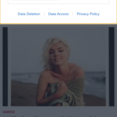
cascata di milioni su Varese
Data Deletion
Data Access
Privacy Policy
VARESE