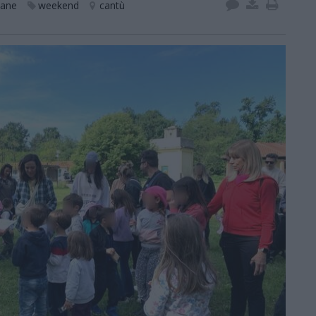
oane
weekend
cantù