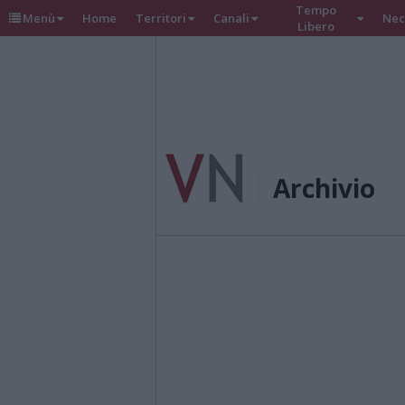
Tempo
Menù
Home
Territori
Canali
Nec
Libero
Archivio