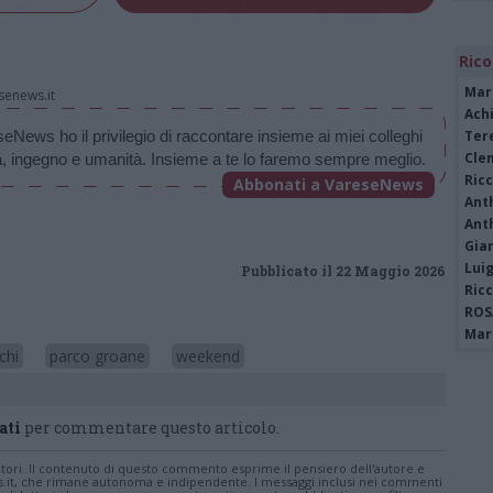
Rico
Mar
senews.it
Achi
News ho il privilegio di raccontare insieme ai miei colleghi 
Tere
Cle
zza, ingegno e umanità. Insieme a te lo faremo sempre meglio.
Ric
Abbonati a VareseNews
Ant
Ant
Gia
Luig
Pubblicato il 22 Maggio 2026
Ric
ROS
Mari
chi
parco groane
weekend
ati
per commentare questo articolo.
tatori. Il contenuto di questo commento esprime il pensiero dell'autore e
s.it, che rimane autonoma e indipendente. I messaggi inclusi nei commenti