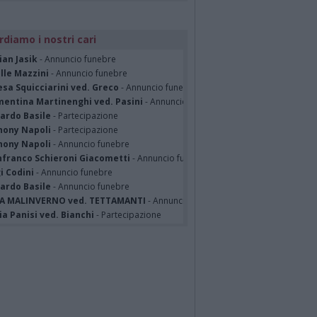
rdiamo i nostri cari
ian Jasik
- Annuncio funebre
lle Mazzini
- Annuncio funebre
sa Squicciarini ved. Greco
- Annuncio funebre
mentina Martinenghi ved. Pasini
- Annuncio funebre
cardo Basile
- Partecipazione
hony Napoli
- Partecipazione
hony Napoli
- Annuncio funebre
nfranco Schieroni Giacometti
- Annuncio funebre
i Codini
- Annuncio funebre
cardo Basile
- Annuncio funebre
A MALINVERNO ved. TETTAMANTI
- Annuncio funebre
a Panisi ved. Bianchi
- Partecipazione