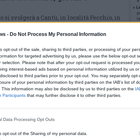
e
»
L
p
si svolgerà a Cantù, in località Fecchio, in
l
»
A
maggio
sono previste escursioni guidate,
g
ws -
Do Not Process My Personal Information
e ambientale, mongolfiera, bubble football,
b
»
V
i
to opt-out of the sale, sharing to third parties, or processing of your per
p
formation for targeted advertising by us, please use the below opt-out s
Domenica 24 maggio
la festa
r selection. Please note that after your opt-out request is processed y
proseguirà con la camminata dei
eing interest-based ads based on personal information utilized by us or
GAL
disclosed to third parties prior to your opt-out. You may separately opt-
gruppi di cammino del Parco,
losure of your personal information by third parties on the IAB’s list of
nuovi laboratori di educazione
. This information may also be disclosed by us to third parties on the
IA
Participants
that may further disclose it to other third parties.
ambientale, mongolfiera, bubble
football, gonfiabili e proposte
gastronomiche. Un’occasione per
l Data Processing Opt Outs
vivere il Parco in modo semplice
o opt-out of the Sharing of my personal data.
e partecipato, unendo gioco,
Nuova società, nuovo brand e tanti...