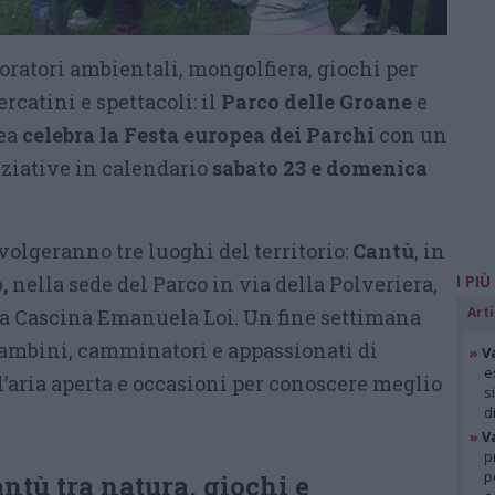
oratori ambientali, mongolfiera, giochi per
rcatini e spettacoli: il
Parco delle Groane
e
ea
celebra la Festa europea dei Parchi
con un
ziative in calendario
sabato 23 e domenica
olgeranno tre luoghi del territorio:
Cantù
, in
,
nella sede del Parco in via della Polveriera,
I PIÙ
Arti
via Cascina Emanuela Loi. Un fine settimana
bambini, camminatori e appassionati di
»
V
e
l’aria aperta e occasioni per conoscere meglio
s
d
»
V
p
p
ntù tra natura, giochi e