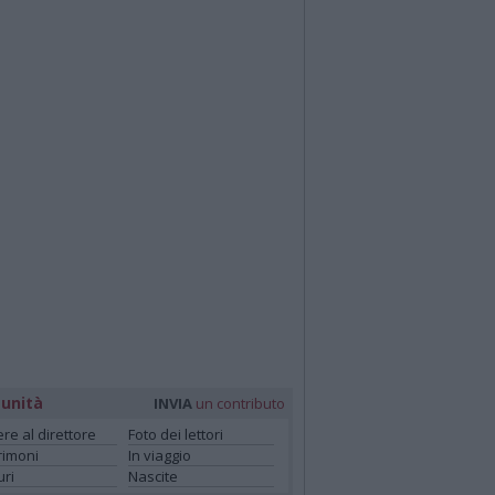
unità
INVIA
un contributo
ere al direttore
Foto dei lettori
rimoni
In viaggio
ri
Nascite