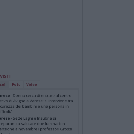
 VISTI
coli
Foto
Video
arese
- Donna cerca di entrare al centro
stivo di Avigno a Varese: si interviene tra
icurezza dei bambini e una persona in
ifficoltà
arese
- Sette Laghi e Insubria si
reparano a salutare due luminari: in
ensione a novembre i professori Grossi