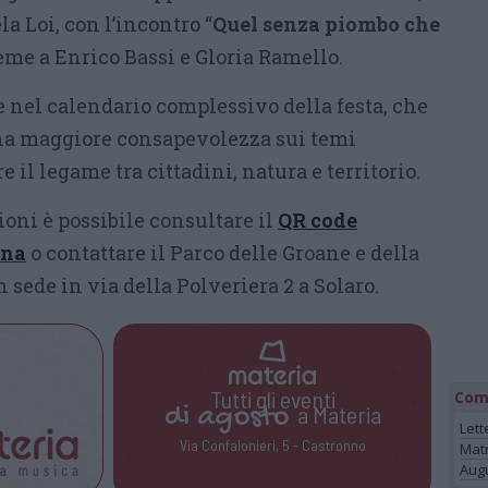
 Loi, con l’incontro “
Quel senza piombo che
ieme a Enrico Bassi e Gloria Ramello.
ce nel calendario complessivo della festa, che
a maggiore consapevolezza sui temi
e il legame tra cittadini, natura e territorio.
oni è possibile consultare il
QR code
ina
o contattare il Parco delle Groane e della
 sede in via della Polveriera 2 a Solaro.
Tutti gli eventi
Com
di
agosto
a Materia
Lett
Via Confalonieri, 5 - Castronno
Mat
Augu