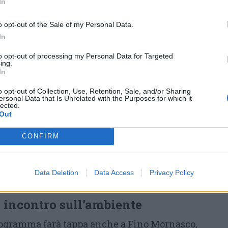
In
territorio.
o opt-out of the Sale of my Personal Data.
ri, mercatino e teatro
In
to opt-out of processing my Personal Data for Targeted
nche Solaro sarà protagonista della Festa
ing.
a sede del Parco, in via della Polveriera 2,
In
boratori artistici, un mercatino, una mostra
o opt-out of Collection, Use, Retention, Sale, and/or Sharing
ersonal Data that Is Unrelated with the Purposes for which it
colo teatrale “Tutto qui”.
lected.
Out
à offrirà così un momento più raccolto ma
CONFIRM
 attività pensate per valorizzare creatività,
interno di uno dei luoghi simbolo del Parco
Data Deletion
Data Access
Privacy Policy
incontro sull’ambiente
rogramma farà tappa anche a Fino Mornasco,