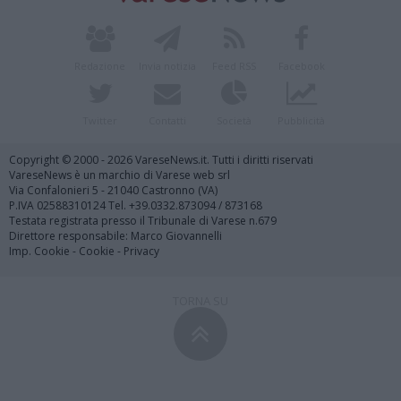
Redazione
Invia notizia
Feed RSS
Facebook
Twitter
Contatti
Società
Pubblicità
Copyright © 2000 - 2026 VareseNews.it. Tutti i diritti riservati
VareseNews è un marchio di Varese web srl
Via Confalonieri 5 - 21040 Castronno (VA)
P.IVA 02588310124 Tel. +39.0332.873094 / 873168
Testata registrata presso il Tribunale di Varese n.679
Direttore responsabile: Marco Giovannelli
Imp. Cookie
-
Cookie
-
Privacy
TORNA SU