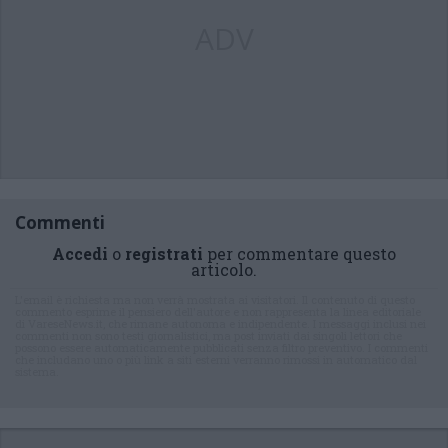
ADV
Commenti
Accedi
o
registrati
per commentare questo
articolo.
L'email è richiesta ma non verrà mostrata ai visitatori. Il contenuto di questo
commento esprime il pensiero dell'autore e non rappresenta la linea editoriale
di VareseNews.it, che rimane autonoma e indipendente. I messaggi inclusi nei
commenti non sono testi giornalistici, ma post inviati dai singoli lettori che
possono essere automaticamente pubblicati senza filtro preventivo. I commenti
che includano uno o più link a siti esterni verranno rimossi in automatico dal
sistema.