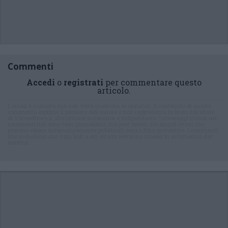
Commenti
Accedi
o
registrati
per commentare questo
articolo.
L'email è richiesta ma non verrà mostrata ai visitatori. Il contenuto di questo
commento esprime il pensiero dell'autore e non rappresenta la linea editoriale
di VareseNews.it, che rimane autonoma e indipendente. I messaggi inclusi nei
commenti non sono testi giornalistici, ma post inviati dai singoli lettori che
possono essere automaticamente pubblicati senza filtro preventivo. I commenti
che includano uno o più link a siti esterni verranno rimossi in automatico dal
sistema.