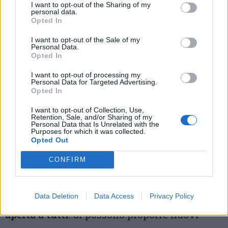
I want to opt-out of the Sharing of my
Foto di Roberto Gernetti
personal data.
Opted In
Le piante secolari di via Ferrari
Tra i luoghi segnalati compaiono infine
I want to opt-out of the Sale of my
Personal Data.
Opted In
anche le piante secolari di via Ferrari,
all’altezza di via Luini. Un patrimonio
I want to opt-out of processing my
Personal Data for Targeted Advertising.
naturale meno conosciuto rispetto ai
Opted In
monumenti cittadini ma comunque inserito
I want to opt-out of Collection, Use,
Retention, Sale, and/or Sharing of my
tra i beni da valorizzare, anche se
al
Personal Data that Is Unrelated with the
Purposes for which it was collected.
Opted Out
momento non ha raccolto voti
nell’iniziativa
del FAI.
CONFIRM
Come partecipare
La partecipazione al censimento è gratuita e
Data Deletion
Data Access
Privacy Policy
aperta a tutti
. Si possono proporre nuovi