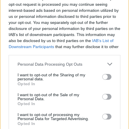
commento esprime il pensiero dell'autore e non rappresenta la linea editoriale
opt-out request is processed you may continue seeing
di VareseNews.it, che rimane autonoma e indipendente. I messaggi inclusi nei
commenti non sono testi giornalistici, ma post inviati dai singoli lettori che
interest-based ads based on personal information utilized by
possono essere automaticamente pubblicati senza filtro preventivo. I commenti
us or personal information disclosed to third parties prior to
che includano uno o più link a siti esterni verranno rimossi in automatico dal
sistema.
your opt-out. You may separately opt-out of the further
disclosure of your personal information by third parties on the
IAB’s list of downstream participants. This information may
also be disclosed by us to third parties on the
IAB’s List of
Downstream Participants
that may further disclose it to other
third parties.
Personal Data Processing Opt Outs
ADV
I want to opt-out of the Sharing of my
personal data.
Opted In
I want to opt-out of the Sale of my
Personal Data.
Opted In
I want to opt-out of processing my
Personal Data for Targeted Advertising.
Opted In