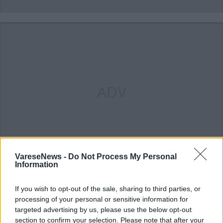
ADV
VareseNews -
Do Not Process My Personal
Information
Commenti
If you wish to opt-out of the sale, sharing to third parties, or
Accedi
o
registrati
per commentare questo
processing of your personal or sensitive information for
articolo.
targeted advertising by us, please use the below opt-out
section to confirm your selection. Please note that after your
L'email è richiesta ma non verrà mostrata ai visitatori. Il contenuto di questo