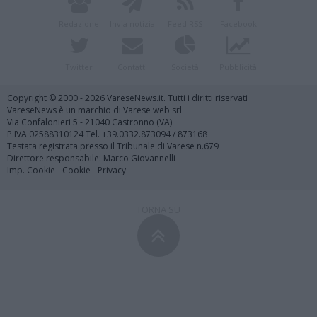
Redazione
Invia notizia
Feed RSS
Facebook
Twitter
Contatti
Società
Pubblicità
Copyright © 2000 - 2026 VareseNews.it. Tutti i diritti riservati
VareseNews è un marchio di Varese web srl
Via Confalonieri 5 - 21040 Castronno (VA)
P.IVA 02588310124 Tel. +39.0332.873094 / 873168
Testata registrata presso il Tribunale di Varese n.679
Direttore responsabile: Marco Giovannelli
Imp. Cookie
-
Cookie
-
Privacy
TORNA SU