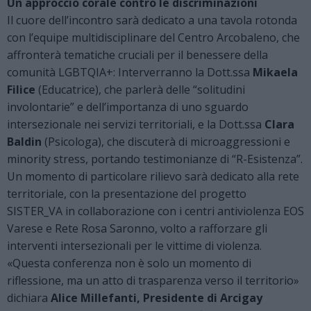
Un approccio corale contro le discriminazioni
Il cuore dell’incontro sarà dedicato a una tavola rotonda
con l’equipe multidisciplinare del Centro Arcobaleno, che
affronterà tematiche cruciali per il benessere della
comunità LGBTQIA+: Interverranno la Dott.ssa
Mikaela
Filice
(Educatrice), che parlerà delle “solitudini
involontarie” e dell’importanza di uno sguardo
intersezionale nei servizi territoriali, e la Dott.ssa
Clara
Baldin
(Psicologa), che discuterà di microaggressioni e
minority stress, portando testimonianze di “R-Esistenza”.
Un momento di particolare rilievo sarà dedicato alla rete
territoriale, con la presentazione del progetto
SISTER_VA in collaborazione con i centri antiviolenza EOS
Varese e Rete Rosa Saronno, volto a rafforzare gli
interventi intersezionali per le vittime di violenza.
«Questa conferenza non è solo un momento di
riflessione, ma un atto di trasparenza verso il territorio»
dichiara
Alice Millefanti, Presidente di Arcigay