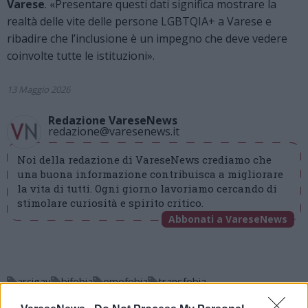
Varese
. «Presentare questi dati significa mostrare la
realtà delle vite delle persone LGBTQIA+ a Varese e
ribadire che l’inclusione è un impegno che deve vedere
coinvolte tutte le istituzioni».
13 Maggio 2026
Redazione VareseNews
redazione@varesenews.it
Noi della redazione di VareseNews crediamo che
una buona informazione contribuisca a migliorare
la vita di tutti. Ogni giorno lavoriamo cercando di
stimolare curiosità e spirito critico.
Abbonati a VareseNews
arcigay
bifobia
omofobia
transfobia