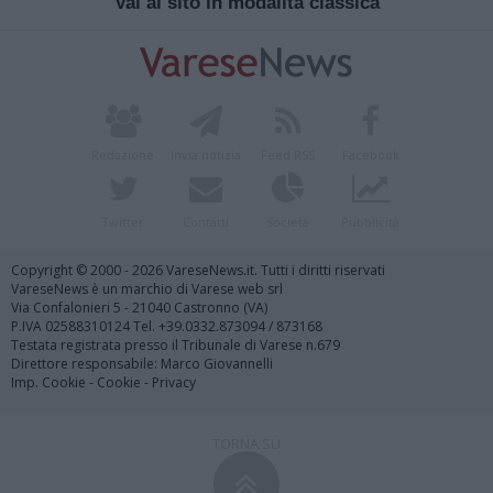
Vai al sito in modalità classica
Redazione
Invia notizia
Feed RSS
Facebook
Twitter
Contatti
Società
Pubblicità
Copyright © 2000 - 2026 VareseNews.it. Tutti i diritti riservati
VareseNews è un marchio di Varese web srl
Via Confalonieri 5 - 21040 Castronno (VA)
P.IVA 02588310124 Tel. +39.0332.873094 / 873168
Testata registrata presso il Tribunale di Varese n.679
Direttore responsabile: Marco Giovannelli
Imp. Cookie
-
Cookie
-
Privacy
TORNA SU