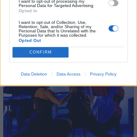
I want to opt-out of processing my
SPETTACOLI
Personal Data for Targeted Advertising.
Opted In
15 Agosto 2026
Con Terra e Laghi a Lavena Ponte
I want to opt-out of Collection, Use,
Retention, Sale, and/or Sharing of my
Tresa la Festa dei Colori
Personal Data that Is Unrelated with the
Purposes for which it was collected.
Opted Out
Lavena Ponte Tresa
Area Feste Lavena Ponte Tresa
CONFIRM
Data Deletion
Data Access
Privacy Policy