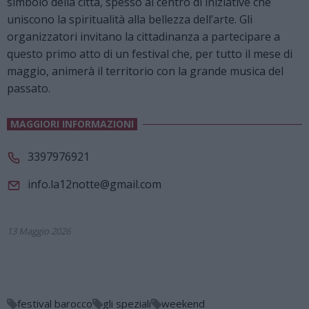
simbolo della città, spesso al centro di iniziative che
uniscono la spiritualità alla bellezza dell’arte. Gli
organizzatori invitano la cittadinanza a partecipare a
questo primo atto di un festival che, per tutto il mese di
maggio, animerà il territorio con la grande musica del
passato.
MAGGIORI INFORMAZIONI
3397976921
info.la12notte@gmail.com
13 Maggio 2026
festival barocco
gli speziali
weekend