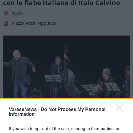
con le fiabe italiane di Italo Calvino
Viggiù
Piazza Artisti Viggiutesi
VareseNews -
Do Not Process My Personal
Information
SPETTACOLI
If you wish to opt-out of the sale, sharing to third parties, or