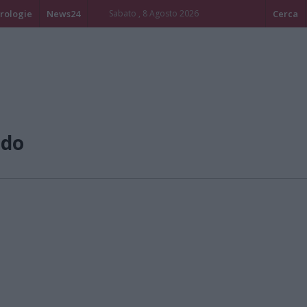
rologie
News24
Sabato , 8 Agosto 2026
Cerca
ndo