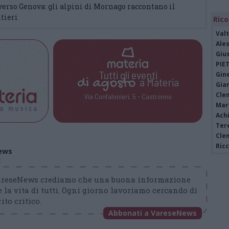
 verso Genova: gli alpini di Mornago raccontano il
ntieri
Rico
Valt
Ale
Giu
PIE
Tutti gli eventi
Gine
di
agosto
a Materia
Gia
Cle
Via Confalonieri, 5 - Castronno
Mar
Achi
Tere
Cle
Ric
ews
t
VareseNews crediamo che una buona informazione
 la vita di tutti. Ogni giorno lavoriamo cercando di
ito critico.
Abbonati a VareseNews