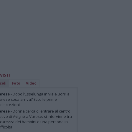
 VISTI
coli
Foto
Video
arese
- Dopo l’Esselunga in viale Borri a
arese cosa arriva? Ecco le prime
ndiscrezioni
arese
- Donna cerca di entrare al centro
stivo di Avigno a Varese: si interviene tra
icurezza dei bambini e una persona in
ifficoltà