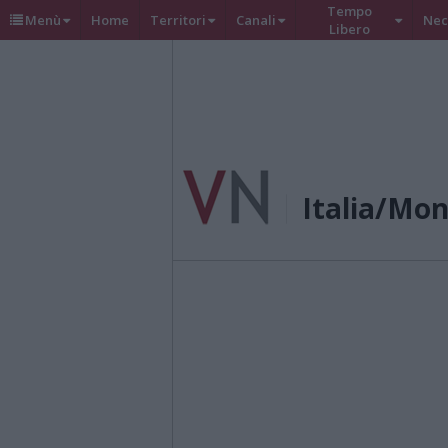
Tempo
Menù
Home
Territori
Canali
Nec
Libero
Italia/Mo