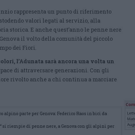
rinzio rappresenta un punto di riferimento
stodendo valori legati al servizio, alla
oria storica. E anche quest’anno le penne nere
Genova il volto della comunità del piccolo
ampo dei Fiori.
icolori, l’Adunata sarà ancora una volta un
pace di attraversare generazioni. Con gli
cuore rivolto anche a chi continua a marciare
Com
Lett
aco alpino parte per Genova: Federico Raos in bici da
Mat
Augu
a“ si riempie di penne nere, a Genova con gli alpini per