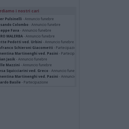
rdiamo i nostri cari
er Pulsinelli
- Annuncio funebre
ssando Colombo
- Annuncio funebre
seppe Fava
- Annuncio funebre
TRO MALERBA
- Annuncio funebre
tte Pedotti ved. Urbini
- Annuncio funebre
nfranco Schieroni Giacometti
- Partecipazione
mentina Martinenghi ved. Pasini
- Partecipazione
ian Jasik
- Annuncio funebre
lle Mazzini
- Annuncio funebre
sa Squicciarini ved. Greco
- Annuncio funebre
mentina Martinenghi ved. Pasini
- Annuncio funebre
cardo Basile
- Partecipazione