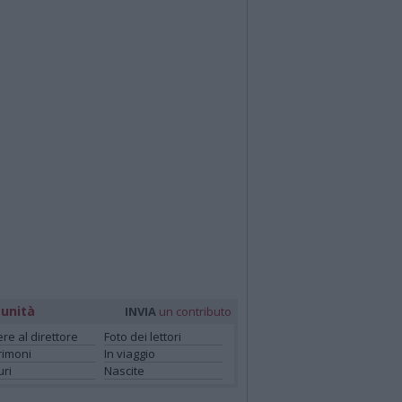
unità
INVIA
un contributo
ere al direttore
Foto dei lettori
rimoni
In viaggio
ri
Nascite