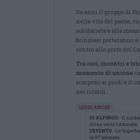
Da anni il gruppo di B
nella vita del paese, cu
solidarietà e alla mem
brinziesi porteranno a 
centro alle porte del C
Tra cori, incontri e tr
momento di unione
ca
scarponi ai piedi e il 
nei ricordi.
LEGGI ANCHE
IO ALPINO/1
- Il sind
Orino verso l’Adunata
L'EVENTO
- La “superb
la 97°adunata