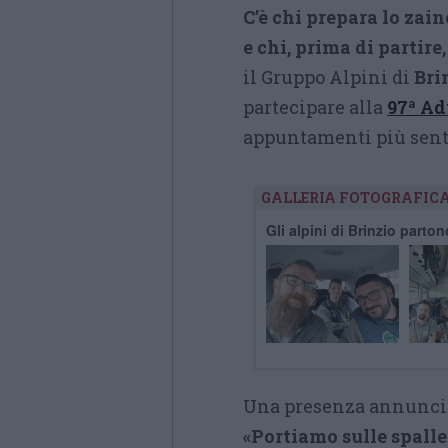
C’è chi prepara lo zai
e chi, prima di partire
il Gruppo Alpini di
Bri
partecipare alla
97ª Ad
appuntamenti più senti
GALLERIA FOTOGRAFIC
Gli alpini di Brinzio part
Una presenza annunciat
«Portiamo sulle spalle 