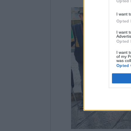
Opted 
I want t
Opted 
I want 
Advertis
Opted 
I want t
of my P
was col
Opted 