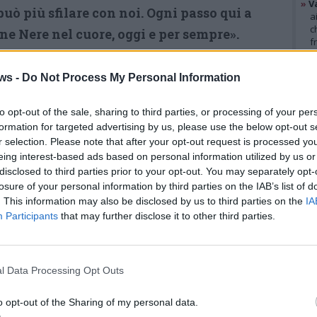
»
V
può più sfilare con noi. Ogni passo qui a
a
c
ne Nere nel cuore, oggi e per sempre».
f
»
T
iude lo spirito autentico dell’Adunata:
d
ws -
Do Not Process My Personal Information
s
nso di appartenenza. Perché la sfilata non è
»
Ed
 anche un modo per mantenere vivo il ricordo
m
to opt-out of the sale, sharing to third parties, or processing of your per
formation for targeted advertising by us, please use the below opt-out s
anti”, come vuole la tradizione del corpo.
r selection. Please note that after your opt-out request is processed y
GAL
eing interest-based ads based on personal information utilized by us or
disclosed to third parties prior to your opt-out. You may separately opt-
losure of your personal information by third parties on the IAB’s list of
. This information may also be disclosed by us to third parties on the
IA
Participants
that may further disclose it to other third parties.
l Data Processing Opt Outs
o opt-out of the Sharing of my personal data.