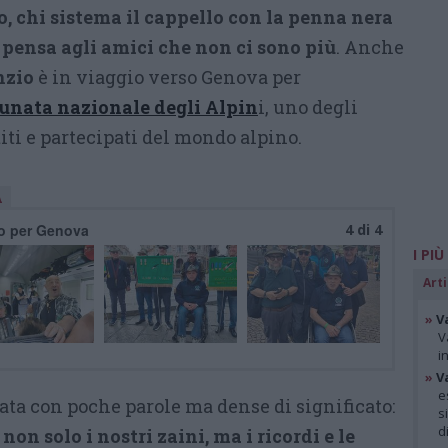
no, chi sistema il cappello con la penna nera
, pensa agli amici che non ci sono più
. Anche
nzio
è in viaggio verso
Genova
per
unata nazionale degli Alpin
i, uno degli
ti e partecipati del mondo alpino.
A
ono per Genova
4 di 4
I PIÙ
Arti
»
V
V
i
»
V
e
a con poche parole ma dense di significato:
s
d
non solo i nostri zaini, ma i ricordi e le