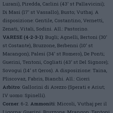
Lurani), Piredda, Carlini (43′ st Pallavicini);
Di Masi (17′ st Vassallo), Busto; Vuthaj. A
disposizione: Gentile, Costantino, Vernetti,
Zenati, Vitali, Sodini. All.: Pastorino.
VARESE (4-2-3-1)
: Bugli; Agnelli, Bertoni (30′
st Costante), Bruzzone, Berbenni (10′ st
Marangon); Palesi (34′ st Romero), De Ponti;
Guerini, Tentoni, Cogliati (43′ st Del Signore);
Sovogui (14′ st Qeros). A disposizione: Taina,
Pliscovaz, Fabris, Bianchi. All.: Ciceri
Arbitro
: Gallorini di Arezzo (Sperati e Ariut;
IV uomo: Spinelli).
Corner
: 6-2.
Ammoniti
: Miccoli, Vuthaj per il
Ligorna; Guerini, Bruzzone, Mrangon, Tentoni