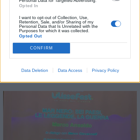
Personal Data for Targeted Advertising.
Opted In
I want to opt-out of Collection, Use,
Retention, Sale, and/or Sharing of my
Personal Data that Is Unrelated with the
GENOVA
Purposes for which it was collected.
Opted Out
«Vivere per raccontarlo»: a UlisseFest il
viaggio con Iannetti, Morello e
CONFIRM
Giovannelli tra libri, podcast e
giornalismo
Data Deletion
Data Access
Privacy Policy