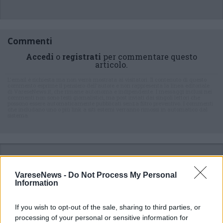
Commenti
Accedi
o
registrati
per commentare questo
articolo.
L'email è richiesta ma non verrà mostrata ai visitatori. Il contenuto di questo
commento esprime il pensiero dell'autore e non rappresenta la linea editoriale
di VareseNews.it, che rimane autonoma e indipendente. I messaggi inclusi nei
commenti non sono testi giornalistici, ma post inviati dai singoli lettori che
possono essere automaticamente pubblicati senza filtro preventivo. I commenti
che includano uno o più link a siti esterni verranno rimossi in automatico dal
sistema.
VareseNews -
Do Not Process My Personal
Information
ADV
If you wish to opt-out of the sale, sharing to third parties, or
processing of your personal or sensitive information for