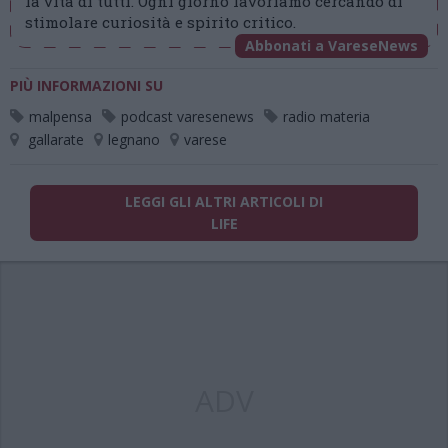
la vita di tutti. Ogni giorno lavoriamo cercando di
stimolare curiosità e spirito critico.
Abbonati a VareseNews
PIÙ INFORMAZIONI SU
malpensa
podcast varesenews
radio materia
gallarate
legnano
varese
LEGGI GLI ALTRI ARTICOLI DI
LIFE
ADV