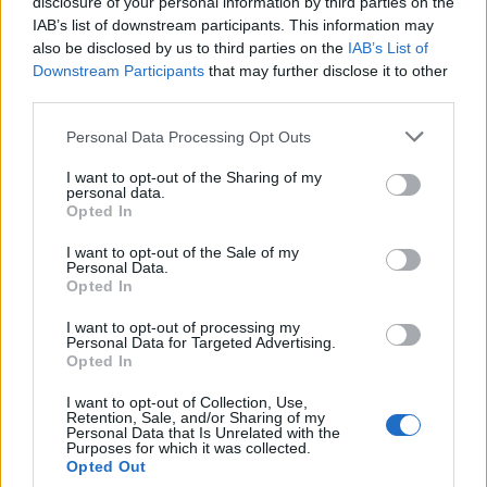
disclosure of your personal information by third parties on the
Controlli della Guardia di Finanza ai
IAB’s list of downstream participants. This information may
distributori di carburante nel Varesotto:
also be disclosed by us to third parties on the
IAB’s List of
Downstream Participants
that may further disclose it to other
sei impianti sanzionati
third parties.
Personal Data Processing Opt Outs
I want to opt-out of the Sharing of my
personal data.
Opted In
I want to opt-out of the Sale of my
Personal Data.
Opted In
I want to opt-out of processing my
Personal Data for Targeted Advertising.
Opted In
I want to opt-out of Collection, Use,
Retention, Sale, and/or Sharing of my
Personal Data that Is Unrelated with the
Purposes for which it was collected.
Opted Out