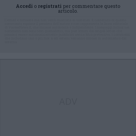
Accedi
o
registrati
per commentare questo
articolo.
L'email è richiesta ma non verrà mostrata ai visitatori. Il contenuto di questo
commento esprime il pensiero dell'autore e non rappresenta la linea editoriale
di VareseNews.it, che rimane autonoma e indipendente. I messaggi inclusi nei
commenti non sono testi giornalistici, ma post inviati dai singoli lettori che
possono essere automaticamente pubblicati senza filtro preventivo. I commenti
che includano uno o più link a siti esterni verranno rimossi in automatico dal
sistema.
ADV