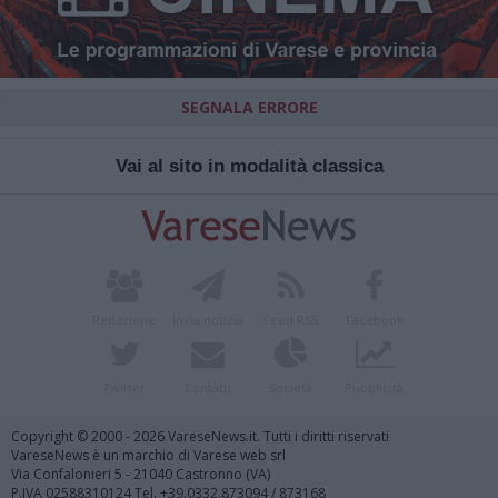
SEGNALA ERRORE
Vai al sito in modalità classica
Redazione
Invia notizia
Feed RSS
Facebook
Twitter
Contatti
Società
Pubblicità
Copyright © 2000 - 2026 VareseNews.it. Tutti i diritti riservati
VareseNews è un marchio di Varese web srl
Via Confalonieri 5 - 21040 Castronno (VA)
P.IVA 02588310124 Tel. +39.0332.873094 / 873168