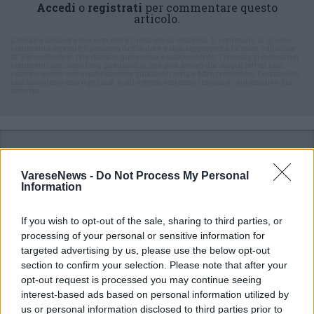
Accedi
o
registrati
per commentare questo
articolo.
L'email è richiesta ma non verrà mostrata ai visitatori. Il contenuto di questo
commento esprime il pensiero dell'autore e non rappresenta la linea editoriale
di VareseNews.it, che rimane autonoma e indipendente. I messaggi inclusi nei
commenti non sono testi giornalistici, ma post inviati dai singoli lettori che
possono essere automaticamente pubblicati senza filtro preventivo. I commenti
che includano uno o più link a siti esterni verranno rimossi in automatico dal
sistema.
VareseNews -
Do Not Process My Personal
Information
ADV
If you wish to opt-out of the sale, sharing to third parties, or
processing of your personal or sensitive information for
targeted advertising by us, please use the below opt-out
section to confirm your selection. Please note that after your
opt-out request is processed you may continue seeing
interest-based ads based on personal information utilized by
us or personal information disclosed to third parties prior to