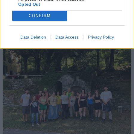
Opted Out
Openjobmetis, l’estate del cambio di
passo: “Una squadra profonda per
CONFIRM
andare lontano”
Data Deletion
Data Access
Privacy Policy