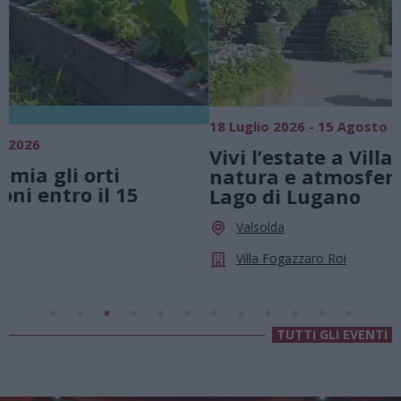
18 Luglio 2026 - 15 Agosto 2026
0
Vivi l’estate a Villa Fogazzaro Roi. Tra
natura e atmosfere senza tempo sul
Lago di Lugano
Valsolda
Villa Fogazzaro Roi
TUTTI GLI EVENTI